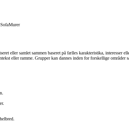
d
Sofa
Murer
niseret eller samlet sammen baseret på fælles karakteristika, interesser e
ntekst eller ramme. Grupper kan dannes inden for forskellige områder sås
n.
er.
helbred.