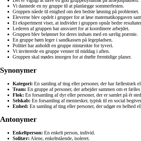
Det er vigtigt at have en god gruppedynamik på arbejdspladsen.
Vi dannede en ny gruppe til at planlægge sommerfesten.
Gruppen nåede til enighed om den bedste løsning på problemet.
Eleverne blev opdelt i grupper for at løse matematikopgaven sa
Et eksperiment viser, at individer i gruppen opnår bedre resultat
Lederen af gruppen har ansvaret for at koordinere arbejdet.
Gruppen blev belønnet for deres indsats med en særlig præmie.
En gruppe børn leger i sandkassen på legepladsen.
Politiet har anholdt en gruppe mistænkte for tyveri.
Vi inviterede en gruppe venner til middag i aften.
Gruppen skal mødes imorgen for at drøfte fremtidige planer.
Synonymer
Kategori:
En samling af ting eller personer, der har fællestræk el
Team:
En gruppe af personer, der arbejder sammen om et fælles 
Flok:
En forsamling af dyr eller personer, der er samlet på ét sted
Selskab:
En forsamling af mennesker, typisk til en social begiv
Enhed:
En samling af ting eller personer, der udgør en helhed 
Antonymer
Enkeltperson:
En enkelt person, individ.
Solitær:
Alene, enkeltstående, isoleret.