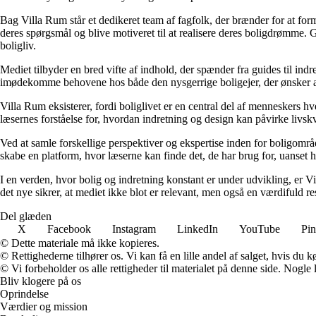
Bag Villa Rum står et dedikeret team af fagfolk, der brænder for at form
deres spørgsmål og blive motiveret til at realisere deres boligdrømme. 
boligliv.
Mediet tilbyder en bred vifte af indhold, der spænder fra guides til ind
imødekomme behovene hos både den nysgerrige boligejer, der ønsker at fo
Villa Rum eksisterer, fordi boliglivet er en central del af menneskers 
læsernes forståelse for, hvordan indretning og design kan påvirke livskv
Ved at samle forskellige perspektiver og ekspertise inden for boligområd
skabe en platform, hvor læserne kan finde det, de har brug for, uanset hv
I en verden, hvor bolig og indretning konstant er under udvikling, er V
det nye sikrer, at mediet ikke blot er relevant, men også en værdifuld r
Del glæden
X
Facebook
Instagram
LinkedIn
YouTube
Pin
© Dette materiale må ikke kopieres.
© Rettighederne tilhører os. Vi kan få en lille andel af salget, hvis du
© Vi forbeholder os alle rettigheder til materialet på denne side. Nogle
Bliv klogere på os
Oprindelse
Værdier og mission