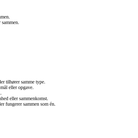
mmen.
er sammen.
ler tilhører samme type.
mål eller opgave.
.
enhed eller sammenkomst.
eller fungerer sammen som én.