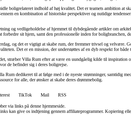
idle boligrelateret indhold af høj kvalitet. Det er teamets ambition at s
Gennem en kombination af historiske perspektiver og nutidige tendenser 
retning og vedligeholdelse af hjemmet til dybdegående artikler om arkitek
rbedre sit hjem, samt den professionelle inden for boligbranchen, der s
hverdag, og det er vigtigt at skabe rum, der fremmer trivsel og velvære.
aliteten. Det er en mission, der understøttes af en dyb respekt for både 
et, stræber Villa Rum efter at være en uundgåelig kilde til inspiration 
or de befinder sig i deres boligrejse.
illa Rum dedikeret til at følge med i de nyeste strømninger, samtidig m
essource for alle, der ønsker at skabe deres drømmebolig.
terest
TikTok
Mail
RSS
 køber via links på denne hjemmeside.
 links kan give os indtjening gennem affiliateprogrammer. Kopiering elle