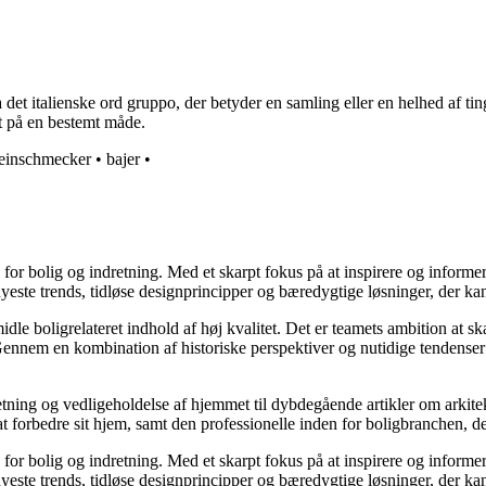
t italienske ord gruppo, der betyder en samling eller en helhed af ting
ret på en bestemt måde.
einschmecker
•
bajer
•
e for bolig og indretning. Med et skarpt fokus på at inspirere og informe
ste trends, tidløse designprincipper og bæredygtige løsninger, der kan
idle boligrelateret indhold af høj kvalitet. Det er teamets ambition at s
Gennem en kombination af historiske perspektiver og nutidige tendenser 
retning og vedligeholdelse af hjemmet til dybdegående artikler om arkitek
rbedre sit hjem, samt den professionelle inden for boligbranchen, der s
e for bolig og indretning. Med et skarpt fokus på at inspirere og informe
ste trends, tidløse designprincipper og bæredygtige løsninger, der kan