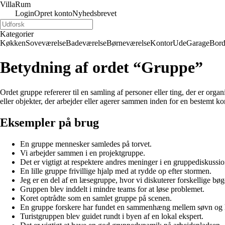
Villa
Rum
Login
Opret konto
Nyhedsbrevet
Kategorier
Køkken
Soveværelse
Badeværelse
Børneværelse
Kontor
Ude
Garage
Bor
Betydning af ordet “Gruppe”
Ordet gruppe refererer til en samling af personer eller ting, der er orga
eller objekter, der arbejder eller agerer sammen inden for en bestemt ko
Eksempler på brug
En gruppe mennesker samledes på torvet.
Vi arbejder sammen i en projektgruppe.
Det er vigtigt at respektere andres meninger i en gruppediskussio
En lille gruppe frivillige hjalp med at rydde op efter stormen.
Jeg er en del af en læsegruppe, hvor vi diskuterer forskellige bøg
Gruppen blev inddelt i mindre teams for at løse problemet.
Koret optrådte som en samlet gruppe på scenen.
En gruppe forskere har fundet en sammenhæng mellem søvn og 
Turistgruppen blev guidet rundt i byen af en lokal ekspert.