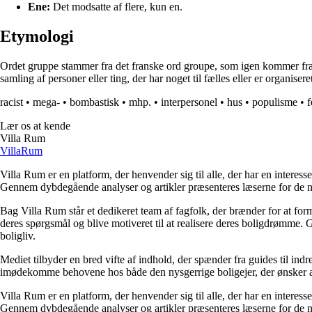
Ene:
Det modsatte af flere, kun en.
Etymologi
Ordet gruppe stammer fra det franske ord groupe, som igen kommer fra de
samling af personer eller ting, der har noget til fælles eller er organise
racist
•
mega-
•
bombastisk
•
mhp.
•
interpersonel
•
hus
•
populisme
•
f
Lær os at kende
Villa Rum
Villa
Rum
Villa Rum er en platform, der henvender sig til alle, der har en interess
Gennem dybdegående analyser og artikler præsenteres læserne for de nye
Bag Villa Rum står et dedikeret team af fagfolk, der brænder for at form
deres spørgsmål og blive motiveret til at realisere deres boligdrømme. 
boligliv.
Mediet tilbyder en bred vifte af indhold, der spænder fra guides til ind
imødekomme behovene hos både den nysgerrige boligejer, der ønsker at fo
Villa Rum er en platform, der henvender sig til alle, der har en interess
Gennem dybdegående analyser og artikler præsenteres læserne for de nye