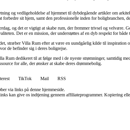
retning og vedligeholdelse af hjemmet til dybdegående artikler om arkitek
rbedre sit hjem, samt den professionelle inden for boligbranchen, der s
hverdag, og det er vigtigt at skabe rum, der fremmer trivsel og velvære.
aliteten. Det er en mission, der understøttes af en dyb respekt for både 
et, stræber Villa Rum efter at være en uundgåelig kilde til inspiration 
or de befinder sig i deres boligrejse.
illa Rum dedikeret til at følge med i de nyeste strømninger, samtidig m
essource for alle, der ønsker at skabe deres drømmebolig.
terest
TikTok
Mail
RSS
 køber via links på denne hjemmeside.
 links kan give os indtjening gennem affiliateprogrammer. Kopiering elle