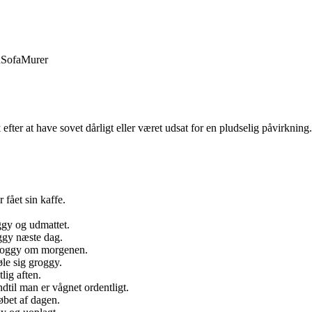
d
Sofa
Murer
ter at have sovet dårligt eller været udsat for en pludselig påvirkning. A
fået sin kaffe.
ggy og udmattet.
oggy næste dag.
 groggy om morgenen.
føle sig groggy.
lig aften.
dtil man er vågnet ordentligt.
løbet af dagen.