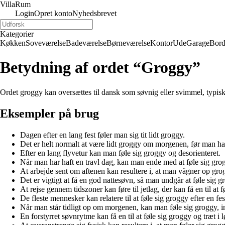
Villa
Rum
Login
Opret konto
Nyhedsbrevet
Kategorier
Køkken
Soveværelse
Badeværelse
Børneværelse
Kontor
Ude
Garage
Bor
Betydning af ordet “Groggy”
Ordet groggy kan oversættes til dansk som søvnig eller svimmel, typisk ef
Eksempler på brug
Dagen efter en lang fest føler man sig tit lidt groggy.
Det er helt normalt at være lidt groggy om morgenen, før man har 
Efter en lang flyvetur kan man føle sig groggy og desorienteret.
Når man har haft en travl dag, kan man ende med at føle sig gro
At arbejde sent om aftenen kan resultere i, at man vågner op gr
Det er vigtigt at få en god nattesøvn, så man undgår at føle sig
At rejse gennem tidszoner kan føre til jetlag, der kan få en til at 
De fleste mennesker kan relatere til at føle sig groggy efter en fest
Når man står tidligt op om morgenen, kan man føle sig groggy, in
En forstyrret søvnrytme kan få en til at føle sig groggy og træt i 