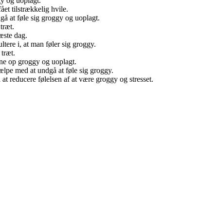
gy og uoplagt.
et tilstrækkelig hvile.
å at føle sig groggy og uoplagt.
træt.
æste dag.
tere i, at man føler sig groggy.
 træt.
gne op groggy og uoplagt.
jælpe med at undgå at føle sig groggy.
at reducere følelsen af at være groggy og stresset.