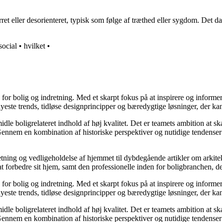
rret eller desorienteret, typisk som følge af træthed eller sygdom. Det
social
•
hvilket
•
e for bolig og indretning. Med et skarpt fokus på at inspirere og informe
ste trends, tidløse designprincipper og bæredygtige løsninger, der kan
idle boligrelateret indhold af høj kvalitet. Det er teamets ambition at s
Gennem en kombination af historiske perspektiver og nutidige tendenser 
retning og vedligeholdelse af hjemmet til dybdegående artikler om arkitek
rbedre sit hjem, samt den professionelle inden for boligbranchen, der s
e for bolig og indretning. Med et skarpt fokus på at inspirere og informe
ste trends, tidløse designprincipper og bæredygtige løsninger, der kan
idle boligrelateret indhold af høj kvalitet. Det er teamets ambition at s
Gennem en kombination af historiske perspektiver og nutidige tendenser 