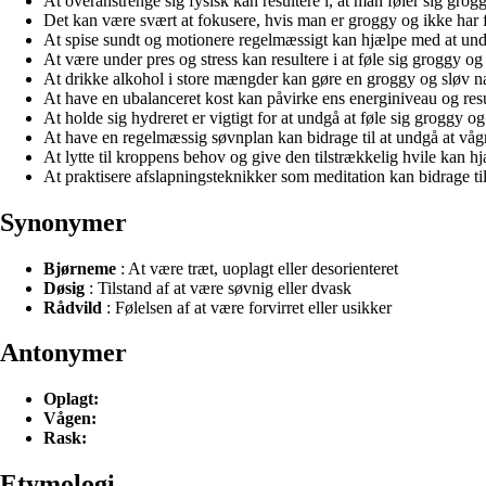
At overanstrenge sig fysisk kan resultere i, at man føler sig grog
Det kan være svært at fokusere, hvis man er groggy og ikke har få
At spise sundt og motionere regelmæssigt kan hjælpe med at undg
At være under pres og stress kan resultere i at føle sig groggy og 
At drikke alkohol i store mængder kan gøre en groggy og sløv n
At have en ubalanceret kost kan påvirke ens energiniveau og resul
At holde sig hydreret er vigtigt for at undgå at føle sig groggy og
At have en regelmæssig søvnplan kan bidrage til at undgå at vå
At lytte til kroppens behov og give den tilstrækkelig hvile kan h
At praktisere afslapningsteknikker som meditation kan bidrage til 
Synonymer
Bjørneme
: At være træt, uoplagt eller desorienteret
Døsig
: Tilstand af at være søvnig eller dvask
Rådvild
: Følelsen af at være forvirret eller usikker
Antonymer
Oplagt:
Vågen:
Rask:
Etymologi