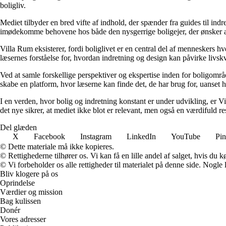
boligliv.
Mediet tilbyder en bred vifte af indhold, der spænder fra guides til ind
imødekomme behovene hos både den nysgerrige boligejer, der ønsker at fo
Villa Rum eksisterer, fordi boliglivet er en central del af menneskers 
læsernes forståelse for, hvordan indretning og design kan påvirke livskv
Ved at samle forskellige perspektiver og ekspertise inden for boligområd
skabe en platform, hvor læserne kan finde det, de har brug for, uanset hv
I en verden, hvor bolig og indretning konstant er under udvikling, er V
det nye sikrer, at mediet ikke blot er relevant, men også en værdifuld r
Del glæden
X
Facebook
Instagram
LinkedIn
YouTube
Pin
© Dette materiale må ikke kopieres.
© Rettighederne tilhører os. Vi kan få en lille andel af salget, hvis du
© Vi forbeholder os alle rettigheder til materialet på denne side. Nogle
Bliv klogere på os
Oprindelse
Værdier og mission
Bag kulissen
Donér
Vores adresser