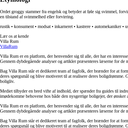
Ordet groggy stammer fra engelsk og betyder at føle sig svimmel, forvi
en tilstand af svimmelhed eller forvirring.
rustik
•
konsument
•
modsat
•
inkarneret
•
kastrere
•
automekaniker
•
u
Lær os at kende
Villa Rum
Villa
Rum
Villa Rum er en platform, der henvender sig til alle, der har en interess
Gennem dybdegående analyser og artikler præsenteres læserne for de nye
Bag Villa Rum står et dedikeret team af fagfolk, der brænder for at form
deres spørgsmål og blive motiveret til at realisere deres boligdrømme. 
boligliv.
Mediet tilbyder en bred vifte af indhold, der spænder fra guides til ind
imødekomme behovene hos både den nysgerrige boligejer, der ønsker at fo
Villa Rum er en platform, der henvender sig til alle, der har en interess
Gennem dybdegående analyser og artikler præsenteres læserne for de nye
Bag Villa Rum står et dedikeret team af fagfolk, der brænder for at form
deres spørgsmål og blive motiveret til at realisere deres boligdrømme. 