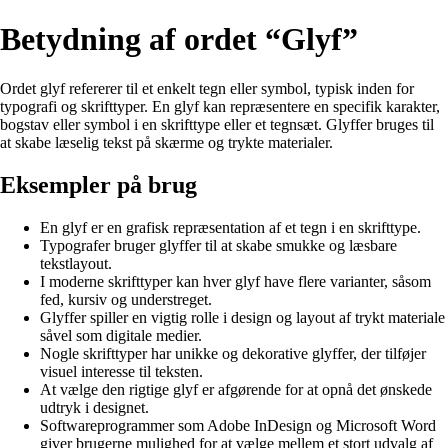
Betydning af ordet “Glyf”
Ordet glyf refererer til et enkelt tegn eller symbol, typisk inden for
typografi og skrifttyper. En glyf kan repræsentere en specifik karakter,
bogstav eller symbol i en skrifttype eller et tegnsæt. Glyffer bruges til
at skabe læselig tekst på skærme og trykte materialer.
Eksempler på brug
En glyf er en grafisk repræsentation af et tegn i en skrifttype.
Typografer bruger glyffer til at skabe smukke og læsbare
tekstlayout.
I moderne skrifttyper kan hver glyf have flere varianter, såsom
fed, kursiv og understreget.
Glyffer spiller en vigtig rolle i design og layout af trykt materiale
såvel som digitale medier.
Nogle skrifttyper har unikke og dekorative glyffer, der tilføjer
visuel interesse til teksten.
At vælge den rigtige glyf er afgørende for at opnå det ønskede
udtryk i designet.
Softwareprogrammer som Adobe InDesign og Microsoft Word
giver brugerne mulighed for at vælge mellem et stort udvalg af