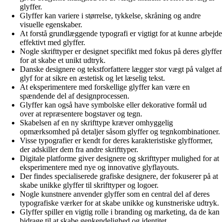
glyffer.
Glyffer kan variere i størrelse, tykkelse, skråning og andre
visuelle egenskaber.
At forstå grundlæggende typografi er vigtigt for at kunne arbejde
effektivt med glyffer.
Nogle skrifttyper er designet specifikt med fokus på deres glyffer
for at skabe et unikt udtryk.
Danske designere og tekstforfattere lægger stor vægt på valget af
glyf for at sikre en æstetisk og let læselig tekst.
At eksperimentere med forskellige glyffer kan være en
spændende del af designprocessen.
Glyffer kan også have symbolske eller dekorative formål ud
over at repræsentere bogstaver og tegn.
Skabelsen af en ny skrifttype kræver omhyggelig
opmærksomhed på detaljer såsom glyffer og tegnkombinationer.
Visse typografier er kendt for deres karakteristiske glyfformer,
der adskiller dem fra andre skrifttyper.
Digitale platforme giver designere og skrifttyper mulighed for at
eksperimentere med nye og innovative glyflayouts.
Der findes specialiserede grafiske designere, der fokuserer på at
skabe unikke glyffer til skrifttyper og logoer.
Nogle kunstnere anvender glyffer som en central del af deres
typografiske værker for at skabe unikke og kunstneriske udtryk.
Glyffer spiller en vigtig rolle i branding og marketing, da de kan
bidrage til at skabe genkendelighed og identitet.