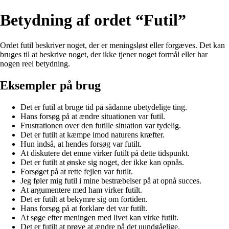
Betydning af ordet “Futil”
Ordet futil beskriver noget, der er meningsløst eller forgæves. Det kan
bruges til at beskrive noget, der ikke tjener noget formål eller har
nogen reel betydning.
Eksempler på brug
Det er futil at bruge tid på sådanne ubetydelige ting.
Hans forsøg på at ændre situationen var futil.
Frustrationen over den futille situation var tydelig.
Det er futilt at kæmpe imod naturens kræfter.
Hun indså, at hendes forsøg var futilt.
At diskutere det emne virker futilt på dette tidspunkt.
Det er futilt at ønske sig noget, der ikke kan opnås.
Forsøget på at rette fejlen var futilt.
Jeg føler mig futil i mine bestræbelser på at opnå succes.
At argumentere med ham virker futilt.
Det er futilt at bekymre sig om fortiden.
Hans forsøg på at forklare det var futilt.
At søge efter meningen med livet kan virke futilt.
Det er futilt at prøve at ændre på det uundgåelige.