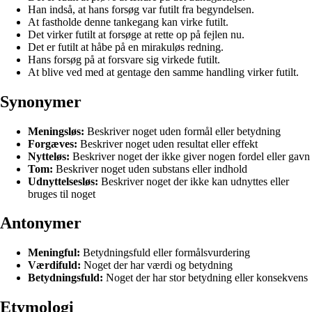
Han indså, at hans forsøg var futilt fra begyndelsen.
At fastholde denne tankegang kan virke futilt.
Det virker futilt at forsøge at rette op på fejlen nu.
Det er futilt at håbe på en mirakuløs redning.
Hans forsøg på at forsvare sig virkede futilt.
At blive ved med at gentage den samme handling virker futilt.
Synonymer
Meningsløs:
Beskriver noget uden formål eller betydning
Forgæves:
Beskriver noget uden resultat eller effekt
Nytteløs:
Beskriver noget der ikke giver nogen fordel eller gavn
Tom:
Beskriver noget uden substans eller indhold
Udnyttelsesløs:
Beskriver noget der ikke kan udnyttes eller
bruges til noget
Antonymer
Meningful:
Betydningsfuld eller formålsvurdering
Værdifuld:
Noget der har værdi og betydning
Betydningsfuld:
Noget der har stor betydning eller konsekvens
Etymologi