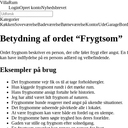
Villa
Rum
Login
Opret konto
Nyhedsbrevet
Kategorier
Køkken
Soveværelse
Badeværelse
Børneværelse
Kontor
Ude
Garage
Bor
Betydning af ordet “Frygtsom”
Ordet frygtsom beskriver en person, der ofte føler frygt eller angst. En
kan have indflydelse på en persons adfærd og velbefindende.
Eksempler på brug
Det frygtsomme vejr fik os til at tage forholdsregler.
Hun kiggede frygtsomt rundt i det mørke rum.
Hans frygtsomme ansigt fortalte hele historien.
Jeg har altid været lidt frygtsom af naturen.
Frygtsomme hunde reagerer med angst på ukendte situationer.
Det frygtsomme udseende påvirkede alle i lokalet.
At være frygtsom kan være både en fordel og en ulempe.
De frygtsomme børn søgte tryghed hos deres forældre.
Gaden var stille og frygtsom efter solnedgang.