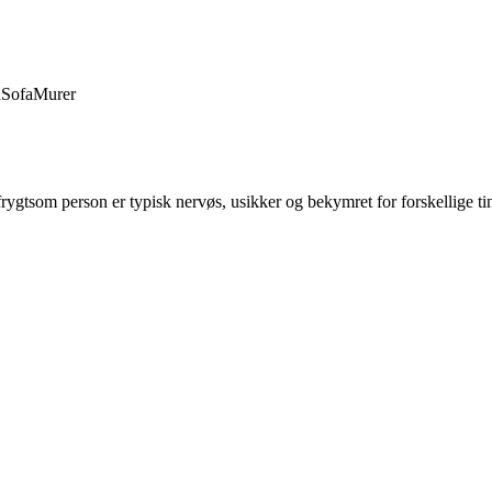
d
Sofa
Murer
 frygtsom person er typisk nervøs, usikker og bekymret for forskellige t