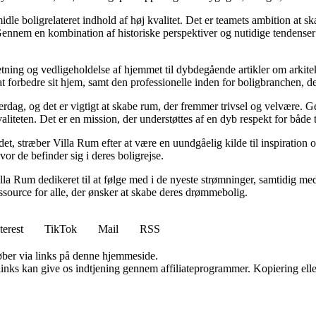
idle boligrelateret indhold af høj kvalitet. Det er teamets ambition at s
Gennem en kombination af historiske perspektiver og nutidige tendenser 
retning og vedligeholdelse af hjemmet til dybdegående artikler om arkitek
rbedre sit hjem, samt den professionelle inden for boligbranchen, der s
hverdag, og det er vigtigt at skabe rum, der fremmer trivsel og velvære.
aliteten. Det er en mission, der understøttes af en dyb respekt for både 
et, stræber Villa Rum efter at være en uundgåelig kilde til inspiration 
or de befinder sig i deres boligrejse.
illa Rum dedikeret til at følge med i de nyeste strømninger, samtidig m
essource for alle, der ønsker at skabe deres drømmebolig.
terest
TikTok
Mail
RSS
 køber via links på denne hjemmeside.
 links kan give os indtjening gennem affiliateprogrammer. Kopiering elle