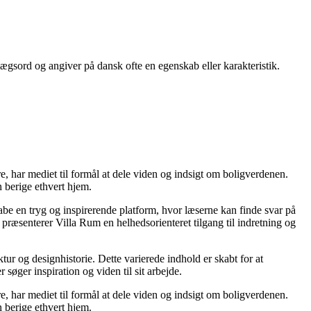
lægsord og angiver på dansk ofte en egenskab eller karakteristik.
re, har mediet til formål at dele viden og indsigt om boligverdenen.
 berige ethvert hjem.
kabe en tryg og inspirerende platform, hvor læserne kan finde svar på
præsenterer Villa Rum en helhedsorienteret tilgang til indretning og
tur og designhistorie. Dette varierede indhold er skabt for at
øger inspiration og viden til sit arbejde.
re, har mediet til formål at dele viden og indsigt om boligverdenen.
 berige ethvert hjem.