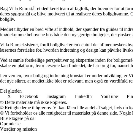
Bag Villa Rum står et dedikeret team af fagfolk, der brænder for at form
deres spørgsmål og blive motiveret til at realisere deres boligdrømme. 
boligliv.
Mediet tilbyder en bred vifte af indhold, der spænder fra guides til ind
imødekomme behovene hos både den nysgerrige boligejer, der ønsker at fo
Villa Rum eksisterer, fordi boliglivet er en central del af menneskers 
læsernes forståelse for, hvordan indretning og design kan påvirke livskv
Ved at samle forskellige perspektiver og ekspertise inden for boligområd
skabe en platform, hvor læserne kan finde det, de har brug for, uanset hv
I en verden, hvor bolig og indretning konstant er under udvikling, er V
det nye sikrer, at mediet ikke blot er relevant, men også en værdifuld r
Del glæden
X
Facebook
Instagram
LinkedIn
YouTube
Pin
© Dette materiale må ikke kopieres.
© Rettighederne tilhører os. Vi kan få en lille andel af salget, hvis du
© Vi forbeholder os alle rettigheder til materialet på denne side. Nogle
Bliv klogere på os
Oprindelse
Værdier og mission