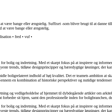
være bange eller ængstelig. Suffixet -som bliver brugt til at danne til
d at være bange eller ængstelig.
lisation
•
fred
•
vuf
•
e for bolig og indretning. Med et skarpt fokus på at inspirere og informe
ste trends, tidløse designprincipper og bæredygtige løsninger, der kan
idle boligrelateret indhold af høj kvalitet. Det er teamets ambition at s
Gennem en kombination af historiske perspektiver og nutidige tendenser 
retning og vedligeholdelse af hjemmet til dybdegående artikler om arkitek
rbedre sit hjem, samt den professionelle inden for boligbranchen, der s
e for bolig og indretning. Med et skarpt fokus på at inspirere og informe
ste trends, tidløse designprincipper og bæredygtige løsninger, der kan