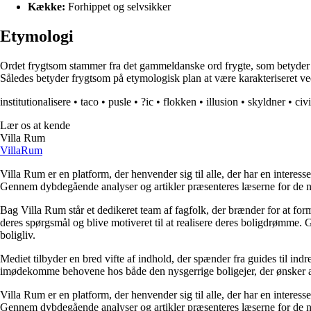
Kække:
Forhippet og selvsikker
Etymologi
Ordet frygtsom stammer fra det gammeldanske ord frygte, som betyder at 
Således betyder frygtsom på etymologisk plan at være karakteriseret ve
institutionalisere
•
taco
•
pusle
•
?ic
•
flokken
•
illusion
•
skyldner
•
civi
Lær os at kende
Villa Rum
Villa
Rum
Villa Rum er en platform, der henvender sig til alle, der har en interess
Gennem dybdegående analyser og artikler præsenteres læserne for de nye
Bag Villa Rum står et dedikeret team af fagfolk, der brænder for at form
deres spørgsmål og blive motiveret til at realisere deres boligdrømme. 
boligliv.
Mediet tilbyder en bred vifte af indhold, der spænder fra guides til ind
imødekomme behovene hos både den nysgerrige boligejer, der ønsker at fo
Villa Rum er en platform, der henvender sig til alle, der har en interess
Gennem dybdegående analyser og artikler præsenteres læserne for de nye