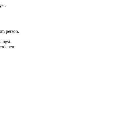
ger.
som person.
 angst.
verdenen.