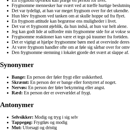
En frygtsom opvækst kan præge en person for livet.
Frygtsomme mennesker har svært ved at træffe hurtige beslutnin
Det var tydeligt, at han var meget frygtsom over for det ukendte.
Hun blev frygtsom ved tanken om at skulle hoppe ud fra flyet.
En frygtsom attitude kan begrænse ens muligheder i livet.
Det var et frygtsomt øjeblik, da hun indså, at hun var helt alene.
Jeg kan godt lide at udfordre min frygtsomme side for at vokse 
Frygtsomme reaktioner kan være et tegn på traumer fra fortiden.
Det er vigtigt at hjælpe frygtsomme børn med at overvinde deres
At være frygtsom handler ofte om at føle sig sårbar over for om
Den frygtsomme stemning i lokalet gjorde det svært at slappe af.
Synonymer
Bange:
En person der føler frygt eller usikkerhed.
Skræmt:
En person der er bange eller forstyrret af noget.
Nervøs:
En person der føler bekymring eller angst.
Ræd:
En person der er overvældet af frygt.
Antonymer
Selvsikker:
Modig og tryg i sig selv
Tappegøg:
Frygtløs og modig
Mut:
Uforsagt og dristig