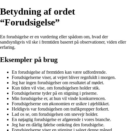
Betydning af ordet
“Forudsigelse”
En forudsigelse er en vurdering eller spådom om, hvad der
sandsynligvis vil ske i fremtiden baseret på observationer, viden eller
erfaring.
Eksempler på brug
En forudsigelse af fremtiden kan være udfordrende.
Forudsigelserne viser, at vejret bliver regnfuldt i morgen.
Jeg har ingen forudsigelser om resultatet af mødet.
Kun tiden vil vise, om forudsigelsen holder stik.
Forudsigelserne tyder på en stigning i priserne.
Min forudsigelse er, at hun vil vinde konkurrencen.
Forudsigelserne om økonomien er usikre i øjeblikket.
Heldigvis var forudsigelsen om trafikpropper forkert.
Lad os se, om forudsigelsen om snevejr holder.
En nøjagtig forudsigelse er afgørende i vores branche.
Jeg har en dårlig følelse omkring den forudsigelse.
Forudsigelserne viser en stigning i salget denne måned.