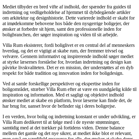
Mediet tilbyder en bred vifte af indhold, der spænder fra guides til
indretning og vedligeholdelse af hjemmet til dybdegående artikler
om arkitektur og designhistorie. Dette varierede indhold er skabt for
at imødekomme behovene hos både den nysgerrige boligejer, der
ønsker at forbedre sit hjem, samt den professionelle inden for
boligbranchen, der søger inspiration og viden til sit arbejde.
Villa Rum eksisterer, fordi boliglivet er en central del af menneskers
hverdag, og det er vigtigt at skabe rum, der fremmer trivsel og
velvære. Gennem informativt og inspirerende indhold søger mediet
at styrke læsernes forståelse for, hvordan indretning og design kan
påvirke livskvaliteten. Det er en mission, der understøttes af en dyb
respekt for både tradition og innovation inden for boligdesign.
Ved at samle forskellige perspektiver og ekspertise inden for
boligområdet, stræber Villa Rum efter at være en uundgåelig kilde til
inspiration og information. Med et sagligt og objektivt indhold
ønsker mediet at skabe en platform, hvor læserne kan finde det, de
har brug for, uanset hvor de befinder sig i deres boligrejse.
I en verden, hvor bolig og indretning konstant er under udvikling, er
Villa Rum dedikeret til at følge med i de nyeste strømninger,
samtidig med at det trækker på fortidens viden. Denne balance
mellem det gamle og det nye sikrer, at mediet ikke blot er relevant,
men også en værdifuld ressource for alle, der ønsker at skabe deres