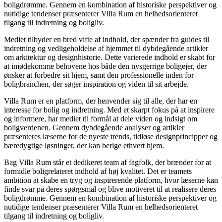
boligdrømme. Gennem en kombination af historiske perspektiver og
nutidige tendenser præsenterer Villa Rum en helhedsorienteret
tilgang til indretning og boligliv.
Mediet tilbyder en bred vifte af indhold, der spænder fra guides til
indretning og vedligeholdelse af hjemmet til dybdegående artikler
om arkitektur og designhistorie. Dette varierede indhold er skabt for
at imødekomme behovene hos både den nysgerrige boligejer, der
ønsker at forbedre sit hjem, samt den professionelle inden for
boligbranchen, der søger inspiration og viden til sit arbejde.
Villa Rum er en platform, der henvender sig til alle, der har en
interesse for bolig og indretning. Med et skarpt fokus på at inspirere
og informere, har mediet til formål at dele viden og indsigt om
boligverdenen. Gennem dybdegående analyser og artikler
præsenteres læserne for de nyeste trends, tidløse designprincipper og
bæredygtige løsninger, der kan berige ethvert hjem.
Bag Villa Rum står et dedikeret team af fagfolk, der brænder for at
formidle boligrelateret indhold af høj kvalitet. Det er teamets
ambition at skabe en tryg og inspirerende platform, hvor læserne kan
finde svar på deres spørgsmål og blive motiveret til at realisere deres
boligdrømme. Gennem en kombination af historiske perspektiver og
nutidige tendenser præsenterer Villa Rum en helhedsorienteret
tilgang til indretning og boligliv.