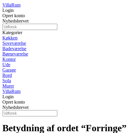
Villa
Rum
Login
Opret konto
Nyhedsbrevet
Kategorier
Køkken
Soveværelse
Badeværelse
Børneværelse
Kontor
Ude
Garage
Bord
Sofa
Murer
Villa
Rum
Login
Opret konto
Nyhedsbrevet
Betydning af ordet “Forringe”