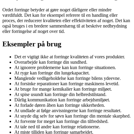
Ordet forringe betyder at gøre noget dårligere eller mindre
værdifuldt. Det kan for eksempel referere til en handling eller
proces, der reducerer kvaliteten eller effektiviteten af noget. Det kan
også bruges i en bredere sammenhæng til at beskrive nedbrydning
eller forringelse af noget over tid.
Eksempler på brug
Det er vigtigt ikke at forringe kvaliteten af vores produkter.
Overarbejde kan forringe din sundhed.
At ignorere problemerne kan kun forringe situationen.
At ryge kan forringe din lungekapacitet.
Manglende vedligeholdelse kan forringe bilens ydeevne.
At forsinke reparationer kan forringe maskinens levetid.
At bruge for mange kemikalier kan forringe miljøet.
At spise usundt kan forringe din helbredstilstand.
Dårlig kommunikation kan forringe arbejdsmiljøet.
At forlade døren åben kan forringe sikkerheden.
At undlade at følge anvisningerne kan forringe resultatet.
At snyde dig selv for søvn kan forringe din mentale skarphed.
At forvente for meget kan forringe din tilfredshed.
At tale ned til andre kan forringe relationerne.
At miste tilliden kan forringe samarbejdet.