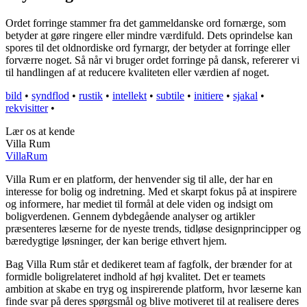
Ordet forringe stammer fra det gammeldanske ord fornærge, som
betyder at gøre ringere eller mindre værdifuld. Dets oprindelse kan
spores til det oldnordiske ord fyrnargr, der betyder at forringe eller
forværre noget. Så når vi bruger ordet forringe på dansk, refererer vi
til handlingen af at reducere kvaliteten eller værdien af noget.
bild
•
syndflod
•
rustik
•
intellekt
•
subtile
•
initiere
•
sjakal
•
rekvisitter
•
Lær os at kende
Villa Rum
Villa
Rum
Villa Rum er en platform, der henvender sig til alle, der har en
interesse for bolig og indretning. Med et skarpt fokus på at inspirere
og informere, har mediet til formål at dele viden og indsigt om
boligverdenen. Gennem dybdegående analyser og artikler
præsenteres læserne for de nyeste trends, tidløse designprincipper og
bæredygtige løsninger, der kan berige ethvert hjem.
Bag Villa Rum står et dedikeret team af fagfolk, der brænder for at
formidle boligrelateret indhold af høj kvalitet. Det er teamets
ambition at skabe en tryg og inspirerende platform, hvor læserne kan
finde svar på deres spørgsmål og blive motiveret til at realisere deres