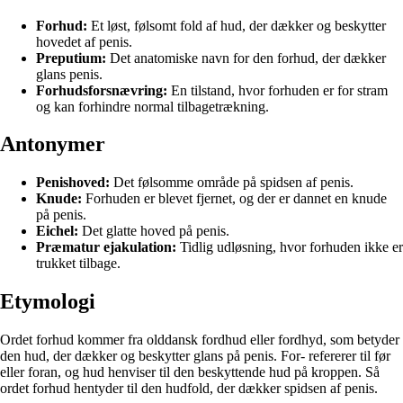
Forhud:
Et løst, følsomt fold af hud, der dækker og beskytter
hovedet af penis.
Preputium:
Det anatomiske navn for den forhud, der dækker
glans penis.
Forhudsforsnævring:
En tilstand, hvor forhuden er for stram
og kan forhindre normal tilbagetrækning.
Antonymer
Penishoved:
Det følsomme område på spidsen af penis.
Knude:
Forhuden er blevet fjernet, og der er dannet en knude
på penis.
Eichel:
Det glatte hoved på penis.
Præmatur ejakulation:
Tidlig udløsning, hvor forhuden ikke er
trukket tilbage.
Etymologi
Ordet forhud kommer fra olddansk fordhud eller fordhyd, som betyder
den hud, der dækker og beskytter glans på penis. For- refererer til før
eller foran, og hud henviser til den beskyttende hud på kroppen. Så
ordet forhud hentyder til den hudfold, der dækker spidsen af penis.