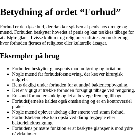
Betydning af ordet “Forhud”
Forhud er den løse hud, der dækker spidsen af ​​penis hos drenge og
mænd. Forhuden beskytter hovedet af penis og kan trækkes tilbage for
at afsløre glans. I visse kulturer og religioner udføres en omskæring,
hvor forhuden fjernes af religiøse eller kulturelle årsager.
Eksempler på brug
Forhuden beskytter glanspenis mod udtørring og irritation.
Nogle mænd får forhudsforsnævring, der kræver kirurgisk
indgreb.
Rens dagligt under forhuden for at undgå bakterieopbygning.
Det er vigtigt at trække forhuden forsigtigt tilbage ved rengøring.
En sund forhud er smidig og let at bevæge frem og tilbage.
Forhudsfjernelse kaldes også omskæring og er en kontroversiel
praksis.
Nogle mænd oplever ubehag eller smerte ved stram forhud.
Forhudsbetændelse kan opstå ved dårlig hygiejne eller
bakterieindtrængning.
Forhudens primære funktion er at beskytte glanspenis mod ydre
påvirkninger.