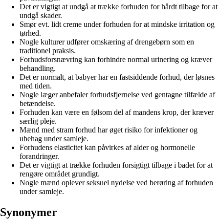
Det er vigtigt at undgå at trække forhuden for hårdt tilbage for at
undgå skader.
Smør evt. lidt creme under forhuden for at mindske irritation og
tørhed.
Nogle kulturer udfører omskæring af drengebørn som en
traditionel praksis.
Forhudsforsnævring kan forhindre normal urinering og kræver
behandling.
Det er normalt, at babyer har en fastsiddende forhud, der løsnes
med tiden.
Nogle læger anbefaler forhudsfjernelse ved gentagne tilfælde af
betændelse.
Forhuden kan være en følsom del af mandens krop, der kræver
særlig pleje.
Mænd med stram forhud har øget risiko for infektioner og
ubehag under samleje.
Forhudens elasticitet kan påvirkes af alder og hormonelle
forandringer.
Det er vigtigt at trække forhuden forsigtigt tilbage i badet for at
rengøre området grundigt.
Nogle mænd oplever seksuel nydelse ved berøring af forhuden
under samleje.
Synonymer