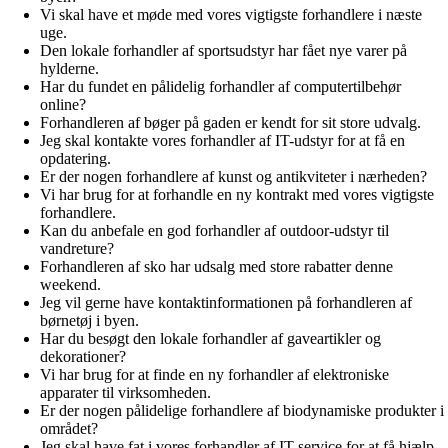
Vi skal have et møde med vores vigtigste forhandlere i næste
uge.
Den lokale forhandler af sportsudstyr har fået nye varer på
hylderne.
Har du fundet en pålidelig forhandler af computertilbehør
online?
Forhandleren af bøger på gaden er kendt for sit store udvalg.
Jeg skal kontakte vores forhandler af IT-udstyr for at få en
opdatering.
Er der nogen forhandlere af kunst og antikviteter i nærheden?
Vi har brug for at forhandle en ny kontrakt med vores vigtigste
forhandlere.
Kan du anbefale en god forhandler af outdoor-udstyr til
vandreture?
Forhandleren af sko har udsalg med store rabatter denne
weekend.
Jeg vil gerne have kontaktinformationen på forhandleren af
børnetøj i byen.
Har du besøgt den lokale forhandler af gaveartikler og
dekorationer?
Vi har brug for at finde en ny forhandler af elektroniske
apparater til virksomheden.
Er der nogen pålidelige forhandlere af biodynamiske produkter i
området?
Jeg skal have fat i vores forhandler af IT-service for at få hjælp