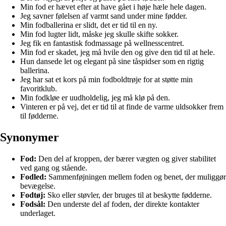
Min fod er hævet efter at have gået i høje hæle hele dagen.
Jeg savner følelsen af varmt sand under mine fødder.
Min fodballerina er slidt, det er tid til en ny.
Min fod lugter lidt, måske jeg skulle skifte sokker.
Jeg fik en fantastisk fodmassage på wellnesscentret.
Min fod er skadet, jeg må hvile den og give den tid til at hele.
Hun dansede let og elegant på sine tåspidser som en rigtig
ballerina.
Jeg har sat et kors på min fodboldtrøje for at støtte min
favoritklub.
Min fodkløe er uudholdelig, jeg må klø på den.
Vinteren er på vej, det er tid til at finde de varme uldsokker frem
til fødderne.
Synonymer
Fod:
Den del af kroppen, der bærer vægten og giver stabilitet
ved gang og stående.
Fodled:
Sammenføjningen mellem foden og benet, der muliggør
bevægelse.
Fodtøj:
Sko eller støvler, der bruges til at beskytte fødderne.
Fodsål:
Den underste del af foden, der direkte kontakter
underlaget.