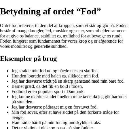
Betydning af ordet “Fod”
Ordet fod refererer til den del af kroppen, som vi står og går på. Foden
består af mange knogler, led, muskler og sener, som arbejder sammen
for at give os balance, stabilitet og mulighed for at bevæge os rundt.
Foden fungerer som fundamentet for vores krop og er afgørende for
vores mobilitet og generelle sundhed.
Eksempler på brug
Jeg strakte min fod ud og nåede næsten skuffen.
Hunden logrede med halen og slikkede min fod.
Jeg har desværre trådt på en skarp genstand med min bare fod.
Barnet græd, da det fik en bold i foden.
Fodbold er en populær sport i Danmark.
Jeg kunne mærke sandet imellem mine tæer, da jeg gik barfodet
på stranden.
Jeg har desværre pådraget mig en forstuvet fod.
Min fod sover, efter at have siddet på den forkerte måde for
længe.
Han trådte hårdt på min fod og undskyldte straks.
Det er vigtigt at pleje og passe på sine fødder.