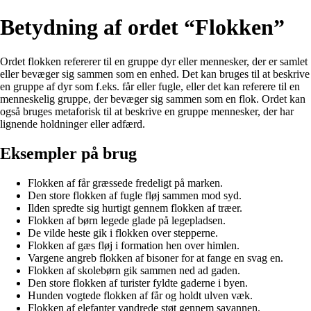
Betydning af ordet “Flokken”
Ordet flokken refererer til en gruppe dyr eller mennesker, der er samlet
eller bevæger sig sammen som en enhed. Det kan bruges til at beskrive
en gruppe af dyr som f.eks. får eller fugle, eller det kan referere til en
menneskelig gruppe, der bevæger sig sammen som en flok. Ordet kan
også bruges metaforisk til at beskrive en gruppe mennesker, der har
lignende holdninger eller adfærd.
Eksempler på brug
Flokken af får græssede fredeligt på marken.
Den store flokken af fugle fløj sammen mod syd.
Ilden spredte sig hurtigt gennem flokken af træer.
Flokken af børn legede glade på legepladsen.
De vilde heste gik i flokken over stepperne.
Flokken af gæs fløj i formation hen over himlen.
Vargene angreb flokken af bisoner for at fange en svag en.
Flokken af skolebørn gik sammen ned ad gaden.
Den store flokken af turister fyldte gaderne i byen.
Hunden vogtede flokken af får og holdt ulven væk.
Flokken af elefanter vandrede støt gennem savannen.