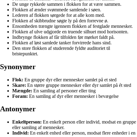
De unge rykkede sammen i flokken for at være sammen.
Flokken af ænder svømmede samlende i søen.
Lederen af flokken sørgede for at alle kom med.
Flokken af skibbrudne søgte ly på den forrevne ø.
Ensomheden trængte igennem flokken af festglade mennesker.
Flokken af ulve udgjorde en truende silhuet mod horisonten.
Indbrynge flokken af får tilfolden før mørket faldt på.
Flokken af løst samlede tanker forvirrede hans sind.
Den store flokken af studerende fyldte auditoriet til
bristepunktet.
Synonymer
Flok:
En gruppe dyr eller mennesker samlet på et sted
Skare:
En større gruppe mennesker eller dyr samlet på ét sted
Mængde:
En samling af personer eller ting
Foram:
En samling af dyr eller mennesker i bevægelse
Antonymer
Enkeltperson:
En enkelt person eller individ, modsat en gruppe
eller samling af mennesker.
Individ:
En enkelt enhed eller person, modsat flere enheder i en