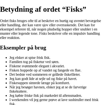
Betydning af ordet “Fisks”
Ordet fisks bruges ofte til at beskrive en hurtig og uventet bevægelse
eller handling, der kan være sjov eller overraskende. Det kan for
eksempel referere til, når nogen pludselig hopper eller snubler i en
munter eller legende tone. Fisks beskriver ofte en impulsiv handling
eller reaktion.
Eksempler på brug
Jeg elsker at spise frisk fisk.
Familien tog på fisketur ved søen.
Fiskene svømmede elegant i akvariet.
Fisken hoppede op af vandet og fangede en flue.
Det bedste ved sommeren er grillede fiskefileter.
Jeg kan godt lide at sejle ud og fiske på havet.
Fiskesuppen simrede længe på komfuret.
Når jeg besøger havnen, elsker jeg at se de farverige
fiskekuttere.
Jeg købte friske fisk på markedet til aftensmaden.
I weekenden vil jeg gerne prøve at lave sushiruller med frisk
fisk.