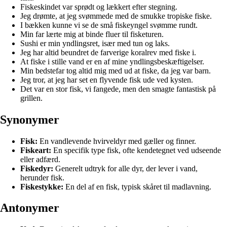
Fiskeskindet var sprødt og lækkert efter stegning.
Jeg drømte, at jeg svømmede med de smukke tropiske fiske.
I bækken kunne vi se de små fiskeyngel svømme rundt.
Min far lærte mig at binde fluer til fisketuren.
Sushi er min yndlingsret, især med tun og laks.
Jeg har altid beundret de farverige koralrev med fiske i.
At fiske i stille vand er en af mine yndlingsbeskæftigelser.
Min bedstefar tog altid mig med ud at fiske, da jeg var barn.
Jeg tror, at jeg har set en flyvende fisk ude ved kysten.
Det var en stor fisk, vi fangede, men den smagte fantastisk på
grillen.
Synonymer
Fisk:
En vandlevende hvirveldyr med gæller og finner.
Fiskeart:
En specifik type fisk, ofte kendetegnet ved udseende
eller adfærd.
Fiskedyr:
Generelt udtryk for alle dyr, der lever i vand,
herunder fisk.
Fiskestykke:
En del af en fisk, typisk skåret til madlavning.
Antonymer