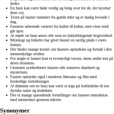
ånder.
En faun kan være både venlig og listig over for de, der krydser
dens vej.
Troen på fauner stammer fra gamle tider og er stadig levende i
dag.
Faunens udseende varierer fra kultur til kultur, men visse træk
går igen.
At møde en faun anses ofte som en lykkebringende begivenhed.
Mytologi og folketro har givet fauner en særlig plads i vores
fantasi.
Der findes mange teorier om fauners oprindelse og formål i den
menneskelige verden.
For nogle er fauner kun et eventyrligt væsen, mens andre tror på
deres eksistens.
I kunsten symboliserer faunen ofte naturens skønhed og
mysterium.
Fauner optræder også i moderne litteratur og film med
forskellige fortolkninger.
At drømme om en faun kan være et tegn på forbindelse til ens
dyriske natur og instinkter.
Der er mange spændende fortællinger om fauners interaktion
med mennesker gennem tiderne.
Synonymer