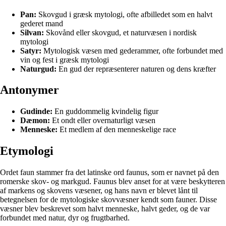
Pan:
Skovgud i græsk mytologi, ofte afbilledet som en halvt
gederet mand
Silvan:
Skovånd eller skovgud, et naturvæsen i nordisk
mytologi
Satyr:
Mytologisk væsen med gederammer, ofte forbundet med
vin og fest i græsk mytologi
Naturgud:
En gud der repræsenterer naturen og dens kræfter
Antonymer
Gudinde:
En guddommelig kvindelig figur
Dæmon:
Et ondt eller overnaturligt væsen
Menneske:
Et medlem af den menneskelige race
Etymologi
Ordet faun stammer fra det latinske ord faunus, som er navnet på den
romerske skov- og markgud. Faunus blev anset for at være beskytteren
af markens og skovens væsener, og hans navn er blevet lånt til
betegnelsen for de mytologiske skovvæsner kendt som fauner. Disse
væsner blev beskrevet som halvt menneske, halvt geder, og de var
forbundet med natur, dyr og frugtbarhed.