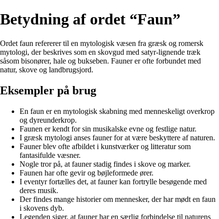
Betydning af ordet “Faun”
Ordet faun refererer til en mytologisk væsen fra græsk og romersk
mytologi, der beskrives som en skovgud med satyr-lignende træk
såsom bisonører, hale og bukseben. Fauner er ofte forbundet med
natur, skove og landbrugsjord.
Eksempler på brug
En faun er en mytologisk skabning med menneskeligt overkrop
og dyreunderkrop.
Faunen er kendt for sin musikalske evne og festlige natur.
I græsk mytologi anses fauner for at være beskyttere af naturen.
Fauner blev ofte afbildet i kunstværker og litteratur som
fantasifulde væsner.
Nogle tror på, at fauner stadig findes i skove og marker.
Faunen har ofte gevir og bøjleformede ører.
I eventyr fortælles det, at fauner kan fortrylle besøgende med
deres musik.
Der findes mange historier om mennesker, der har mødt en faun
i skovens dyb.
Legenden siger, at fauner har en særlig forbindelse til naturens