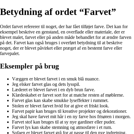
Betydning af ordet “Farvet”
Ordet farvet refererer til noget, der har fået tilføjet farve. Det kan for
eksempel beskrive en genstand, en overflade eller materiale, der er
blevet malet, farvet eller på anden måde behandlet for at ændre farven
på det. Farvet kan også bruges i overført betydning til at beskrive
noget, der er blevet påvirket eller præget af en bestemt farve eller
farvepalet.
Eksempler på brug
Væggen er blevet farvet i en smuk blå nuance.
Jeg elsker farvet glas og dets lysspil.
Læderet er blevet farvet i en dyb brun farve.
Klædeskabet er farvet sort for at matche resten af møblerne.
Farvet glas kan skabe smukke lyseffekter i rummet.
Stolen er blevet farvet hvid for at give et friskt look.
Farvet papir kan bruges til kreative projekter og dekorationer.
Jeg skal have farvet mit hår i en ny farve hos frisøren i morgen.
Farvet stof kan bruges til at sy nye gardiner eller puder.
Farvet lys kan skabe stemning og atmosfære i et rum.
Sofaen er blevet farvet grå for at passe til den nye indretning.