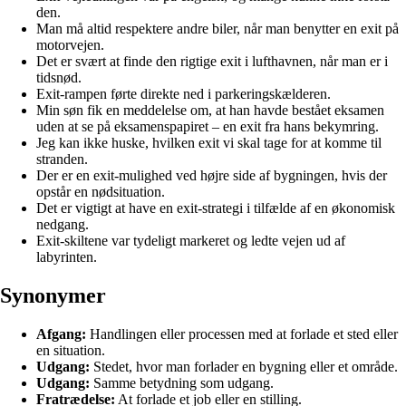
den.
Man må altid respektere andre biler, når man benytter en exit på
motorvejen.
Det er svært at finde den rigtige exit i lufthavnen, når man er i
tidsnød.
Exit-rampen førte direkte ned i parkeringskælderen.
Min søn fik en meddelelse om, at han havde bestået eksamen
uden at se på eksamenspapiret – en exit fra hans bekymring.
Jeg kan ikke huske, hvilken exit vi skal tage for at komme til
stranden.
Der er en exit-mulighed ved højre side af bygningen, hvis der
opstår en nødsituation.
Det er vigtigt at have en exit-strategi i tilfælde af en økonomisk
nedgang.
Exit-skiltene var tydeligt markeret og ledte vejen ud af
labyrinten.
Synonymer
Afgang:
Handlingen eller processen med at forlade et sted eller
en situation.
Udgang:
Stedet, hvor man forlader en bygning eller et område.
Udgang:
Samme betydning som udgang.
Fratrædelse:
At forlade et job eller en stilling.