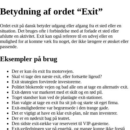
Betydning af ordet “Exit”
Ordet exit på dansk betyder udgang eller afgang fra et sted eller en
situation. Det bruges ofte i forbindelse med at forlade et sted eller
afslutte en aktivitet. Exit kan også referere til en udvej eller en
mulighed for at komme væk fra noget, der ikke længere er ønsket eller
passende.
Eksempler på brug
Der er kun én exit fra motorvejen.
Skal vi tage den næste exit, eller fortsætte ligeud?
Exit strategien forvirrede investorerne.
Politiet blokerede vejen og bad alle om at tage en alternativ exit.
Exit-døren var markeret med et skilt og en rød pil.
Toget standser kun ved de planlagte exit-stationer.
Han valgte at tage en exit fra sit job og starte sit eget firma.
Exit-mulighederne var begrænsede i den trange gade.
Det er vigtigt at have en klar exit-plan, når man investerer.
Der er en nødexit bag på teatret.
Den sidste exit-række var reserveret til VIP-gæsterne.
Exit-vejledningen var på engelsk, og mange kunne ikke forstå