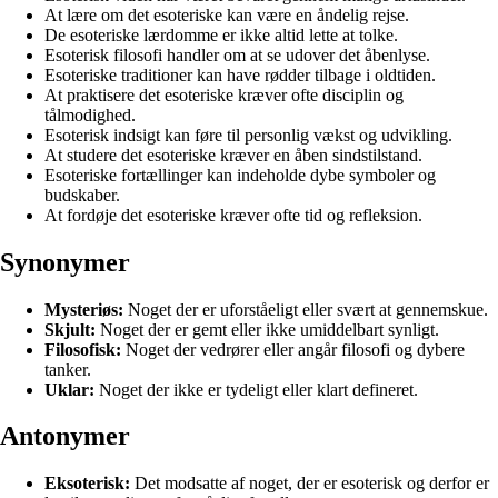
At lære om det esoteriske kan være en åndelig rejse.
De esoteriske lærdomme er ikke altid lette at tolke.
Esoterisk filosofi handler om at se udover det åbenlyse.
Esoteriske traditioner kan have rødder tilbage i oldtiden.
At praktisere det esoteriske kræver ofte disciplin og
tålmodighed.
Esoterisk indsigt kan føre til personlig vækst og udvikling.
At studere det esoteriske kræver en åben sindstilstand.
Esoteriske fortællinger kan indeholde dybe symboler og
budskaber.
At fordøje det esoteriske kræver ofte tid og refleksion.
Synonymer
Mysteriøs:
Noget der er uforståeligt eller svært at gennemskue.
Skjult:
Noget der er gemt eller ikke umiddelbart synligt.
Filosofisk:
Noget der vedrører eller angår filosofi og dybere
tanker.
Uklar:
Noget der ikke er tydeligt eller klart defineret.
Antonymer
Eksoterisk:
Det modsatte af noget, der er esoterisk og derfor er