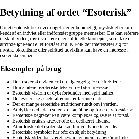
Betydning af ordet “Esoterisk”
Ordet esoterisk beskriver noget, der er hemmeligt, mystisk eller kun
kendt af en indviet eller indforstået gruppe mennesker. Det kan referere
til skjult viden, mystiske lære eller spirituelle koncepter, som ikke er
almindeligt kendt eller forstået af alle. Folk der interesserer sig for
mystik, okkultisme eller spirituel udvikling kan have en interesse i
esoteriske emner.
Eksempler på brug
Den esoteriske viden er kun tilgængelig for de indviede.
Hun studerer esoteriske tekster med stor interesse.
Esoterisk visdom er dybt forbundet med spiritualitet.
Det esoteriske aspekt af emnet er fascinerende.
Der er mange esoteriske traditioner rundt om i verden.
At dykke ned i det esoteriske kan åbne op for en ny forståelse.
Esoteriske begreber kan være komplekse og svære at forstå.
Esoterisk praksis kræver ofte en dedikeret tilgang.
At udforske det esoteriske kan bringe dybde til ens liv.
Esoteriske symboler har ofte en skjult betydning.
Esoterisk viden har været bevaret gennem mange årtusinder.