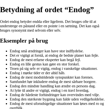
Betydning af ordet “Endog”
Ordet endog betyder endda eller ligefrem. Det bruges ofte til at
understrege en påstand eller en pointe i en sætning. Det kan også
bruges synonymt med selvom eller selv.
Eksempler på brug
Endog små ændringer kan have stor indflydelse.
Det er vigtigt at forstå, at endog de bedste planer kan fejle.
Endog de mest erfarne eksperter kan begå fejl.
Endog en lille gestus kan gøre en stor forskel.
Troen på sig selv er vigtig, endog i vanskelige situationer.
Endog i mørke tider er der altid håb.
Endog de mest modstridende synspunkter kan forenes.
Samfundet bør inkludere endog de mest sårbare borgere.
Endog den mindste handling kan ændre en persons dag.
At lytte til andre er vigtigt, endog i en travl hverdag.
Endog de hårdeste forhindringer kan overvindes med vilje.
Endog den stærkeste bygning kan falde uden vedligeholdelse.
Endog de mest uforudsigelige situationer kan løses med ro og
overblik.