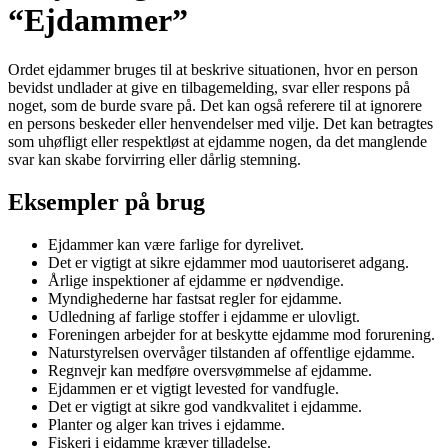
“Ejdammer”
Ordet ejdammer bruges til at beskrive situationen, hvor en person
bevidst undlader at give en tilbagemelding, svar eller respons på
noget, som de burde svare på. Det kan også referere til at ignorere
en persons beskeder eller henvendelser med vilje. Det kan betragtes
som uhøfligt eller respektløst at ejdamme nogen, da det manglende
svar kan skabe forvirring eller dårlig stemning.
Eksempler på brug
Ejdammer kan være farlige for dyrelivet.
Det er vigtigt at sikre ejdammer mod uautoriseret adgang.
Årlige inspektioner af ejdamme er nødvendige.
Myndighederne har fastsat regler for ejdamme.
Udledning af farlige stoffer i ejdamme er ulovligt.
Foreningen arbejder for at beskytte ejdamme mod forurening.
Naturstyrelsen overvåger tilstanden af ​​offentlige ejdamme.
Regnvejr kan medføre oversvømmelse af ejdamme.
Ejdammen er et vigtigt levested for vandfugle.
Det er vigtigt at sikre god vandkvalitet i ejdamme.
Planter og alger kan trives i ejdamme.
Fiskeri i ejdamme kræver tilladelse.