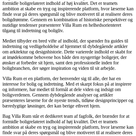
formidle boligrelateret indhold af høj kvalitet. Det er teamets
ambition at skabe en tryg og inspirerende platform, hvor læserne kan
finde svar på deres spørgsmål og blive motiveret til at realisere deres
boligdrømme. Gennem en kombination af historiske perspektiver og
nutidige tendenser præsenterer Villa Rum en helhedsorienteret
tilgang til indretning og boligliv.
Mediet tilbyder en bred vifte af indhold, der spænder fra guides til
indretning og vedligeholdelse af hjemmet til dybdegående artikler
om arkitektur og designhistorie. Dette varierede indhold er skabt for
at imødekomme behovene hos både den nysgerrige boligejer, der
ønsker at forbedre sit hjem, samt den professionelle inden for
boligbranchen, der søger inspiration og viden til sit arbejde.
Villa Rum er en platform, der henvender sig til alle, der har en
interesse for bolig og indretning. Med et skarpt fokus på at inspirere
og informere, har mediet til formål at dele viden og indsigt om
boligverdenen. Gennem dybdegående analyser og artikler
præsenteres læserne for de nyeste trends, tidløse designprincipper og
bæredygtige løsninger, der kan berige ethvert hjem.
Bag Villa Rum står et dedikeret team af fagfolk, der brænder for at
formidle boligrelateret indhold af høj kvalitet. Det er teamets
ambition at skabe en tryg og inspirerende platform, hvor læserne kan
finde svar på deres spørgsmål og blive motiveret til at realisere deres