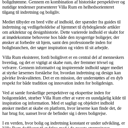
boligdrømme. Gennem en kombination af historiske perspektiver og
nutidige tendenser præsenterer Villa Rum en helhedsorienteret
tilgang til indretning og boligliv.
Mediet tilbyder en bred vifte af indhold, der spænder fra guides til
indretning og vedligeholdelse af hjemmet til dybdegående artikler
om arkitektur og designhistorie. Dette varierede indhold er skabt for
at imødekomme behovene hos både den nysgerrige boligejer, der
ønsker at forbedre sit hjem, samt den professionelle inden for
boligbranchen, der søger inspiration og viden til sit arbejde.
Villa Rum eksisterer, fordi boliglivet er en central del af menneskers
hverdag, og det er vigtigt at skabe rum, der fremmer trivsel og
velvære. Gennem informativt og inspirerende indhold søger mediet
at styrke læsernes forståelse for, hvordan indretning og design kan
påvirke livskvaliteten. Det er en mission, der understøttes af en dyb
respekt for både tradition og innovation inden for boligdesign.
Ved at samle forskellige perspektiver og ekspertise inden for
boligområdet, stræber Villa Rum efter at være en uundgåelig kilde til
inspiration og information. Med et sagligt og objektivt indhold
ønsker mediet at skabe en platform, hvor læserne kan finde det, de
har brug for, uanset hvor de befinder sig i deres boligrejse.
I en verden, hvor bolig og indretning konstant er under udvikling, er