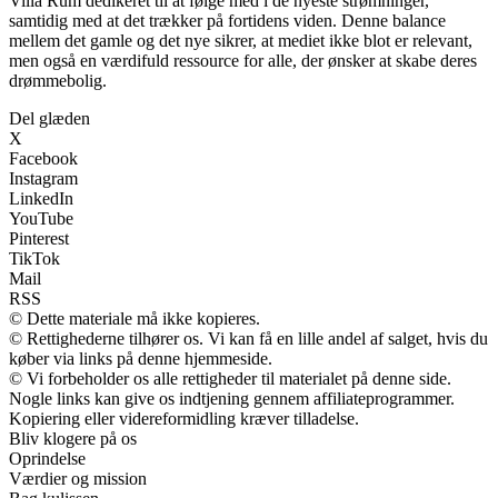
Villa Rum dedikeret til at følge med i de nyeste strømninger,
samtidig med at det trækker på fortidens viden. Denne balance
mellem det gamle og det nye sikrer, at mediet ikke blot er relevant,
men også en værdifuld ressource for alle, der ønsker at skabe deres
drømmebolig.
Del glæden
X
Facebook
Instagram
LinkedIn
YouTube
Pinterest
TikTok
Mail
RSS
© Dette materiale må ikke kopieres.
© Rettighederne tilhører os. Vi kan få en lille andel af salget, hvis du
køber via links på denne hjemmeside.
© Vi forbeholder os alle rettigheder til materialet på denne side.
Nogle links kan give os indtjening gennem affiliateprogrammer.
Kopiering eller videreformidling kræver tilladelse.
Bliv klogere på os
Oprindelse
Værdier og mission