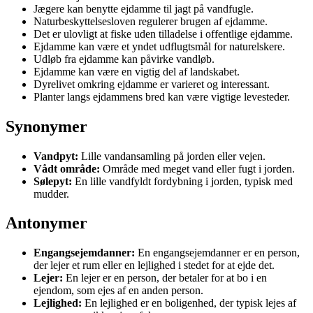
Jægere kan benytte ejdamme til jagt på vandfugle.
Naturbeskyttelsesloven regulerer brugen af ejdamme.
Det er ulovligt at fiske uden tilladelse i offentlige ejdamme.
Ejdamme kan være et yndet udflugtsmål for naturelskere.
Udløb fra ejdamme kan påvirke vandløb.
Ejdamme kan være en vigtig del af landskabet.
Dyrelivet omkring ejdamme er varieret og interessant.
Planter langs ejdammens bred kan være vigtige levesteder.
Synonymer
Vandpyt:
Lille vandansamling på jorden eller vejen.
Vådt område:
Område med meget vand eller fugt i jorden.
Sølepyt:
En lille vandfyldt fordybning i jorden, typisk med
mudder.
Antonymer
Engangsejemdanner:
En engangsejemdanner er en person,
der lejer et rum eller en lejlighed i stedet for at ejde det.
Lejer:
En lejer er en person, der betaler for at bo i en
ejendom, som ejes af en anden person.
Lejlighed:
En lejlighed er en boligenhed, der typisk lejes af