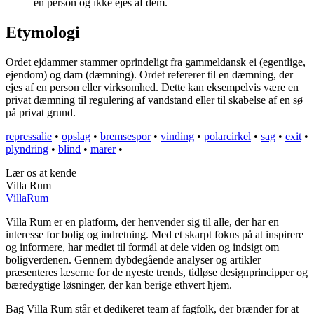
en person og ikke ejes af dem.
Etymologi
Ordet ejdammer stammer oprindeligt fra gammeldansk ei (egentlige,
ejendom) og dam (dæmning). Ordet refererer til en dæmning, der
ejes af en person eller virksomhed. Dette kan eksempelvis være en
privat dæmning til regulering af vandstand eller til skabelse af en sø
på privat grund.
repressalie
•
opslag
•
bremsespor
•
vinding
•
polarcirkel
•
sag
•
exit
•
plyndring
•
blind
•
marer
•
Lær os at kende
Villa Rum
Villa
Rum
Villa Rum er en platform, der henvender sig til alle, der har en
interesse for bolig og indretning. Med et skarpt fokus på at inspirere
og informere, har mediet til formål at dele viden og indsigt om
boligverdenen. Gennem dybdegående analyser og artikler
præsenteres læserne for de nyeste trends, tidløse designprincipper og
bæredygtige løsninger, der kan berige ethvert hjem.
Bag Villa Rum står et dedikeret team af fagfolk, der brænder for at