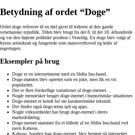
Betydning af ordet “Doge”
Ordet doge refererer til en titel givet til lederen af den gamle
venetianske republik. Titlen blev brugt fra det 8. til det 18. århundrede
og var den højeste politiske position i Venedig. En doge blev valgt af
byens aristokrati og fungerede som statsoverhoved og leder af
regeringen.
Eksempler på brug
Doge er en internetmeme med en Shiba Inu-hund.
Doge-mønten blev oprettet som en joke, men fik en vis
popularitet.
Der er flere forskellige variationer af doge-memet.
Nogle mennesker bruger doge-memet i humoristiske situationer.
Doge-memet er kendt for sin karakteristiske tekststil.
Der findes også doge-tema spil og apps.
Nogle virksomheder har brugt doge-memet i deres
markedsføring.
Doge-memet stammer fra et billede af en Shiba Inu-hund ved
navn Kabosu.
Kabosu, hunden bag doge-memet, blev berømt på internettet.