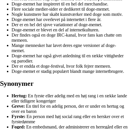
Doge-memet har inspireret til en hel del merchandise.
Flere sociale medier-sider er dedikeret til doge-memet.
Nogle kunstnere har skabt kunstværker med doge som motiv.
Doge-memet har overlevet på internettet i flere år.
Der er en hel del sjove variationer af doge-memet.
Doge-memet er blevet en del af internetkulturen.
Der findes også en doge IRC-kanal, hvor fans kan chatte om
memeen.
Mange mennesker har lavet deres egne versioner af doge-
memet.
Doge-memet har også givet anledning til en række vittigheder
og parodier.
Der er endda et doge-festival, hvor folk fejrer memeen.
Doge-memet er stadig populært blandt mange internetbrugere.
Synonymer
Hertug:
En fyrste eller adelig med en høj rang i en række lande
eller tidligere kongeriger
Greve:
En titel for en adelig person, der er under en hertug og
over en baron
Fyrste:
En person med høj social rang eller en hersker over et
fyrstedømme
Foged:
En embedsmand, der administrerer en herregård eller en