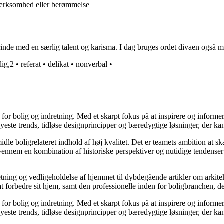
mærksomhed eller berømmelse
rinde med en særlig talent og karisma. I dag bruges ordet divaen også 
lig,2
•
referat
•
delikat
•
nonverbal
•
e for bolig og indretning. Med et skarpt fokus på at inspirere og informe
ste trends, tidløse designprincipper og bæredygtige løsninger, der kan
idle boligrelateret indhold af høj kvalitet. Det er teamets ambition at s
Gennem en kombination af historiske perspektiver og nutidige tendenser 
retning og vedligeholdelse af hjemmet til dybdegående artikler om arkitek
rbedre sit hjem, samt den professionelle inden for boligbranchen, der s
e for bolig og indretning. Med et skarpt fokus på at inspirere og informe
ste trends, tidløse designprincipper og bæredygtige løsninger, der kan