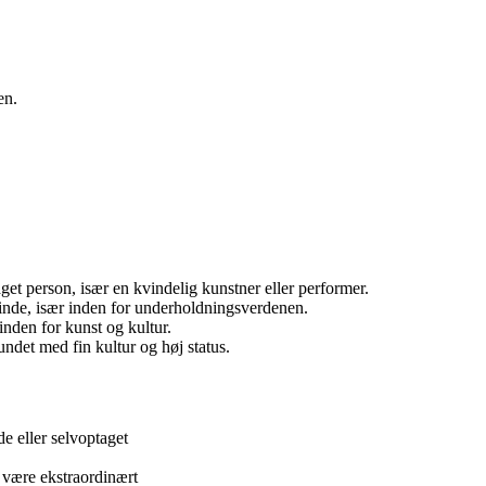
en.
et person, især en kvindelig kunstner eller performer.
vinde, især inden for underholdningsverdenen.
nden for kunst og kultur.
undet med fin kultur og høj status.
e eller selvoptaget
t være ekstraordinært