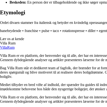
Beskeden:
En person der er tilbageholdende og ikke søger op
Etymologi
Ordet divaen stammer fra italiensk og betyder en kvindelig operasange
banebrydende
•
franchise
•
pulse
•
taco
•
rotationspresse
•
diller
•
egent
Lær os at kende
Villa Rum
Villa
Rum
Villa Rum er en platform, der henvender sig til alle, der har en interess
Gennem dybdegående analyser og artikler præsenteres læserne for de nye
Bag Villa Rum står et dedikeret team af fagfolk, der brænder for at form
deres spørgsmål og blive motiveret til at realisere deres boligdrømme. 
boligliv.
Mediet tilbyder en bred vifte af indhold, der spænder fra guides til ind
imødekomme behovene hos både den nysgerrige boligejer, der ønsker at fo
Villa Rum er en platform, der henvender sig til alle, der har en interess
Gennem dybdegående analyser og artikler præsenteres læserne for de nye