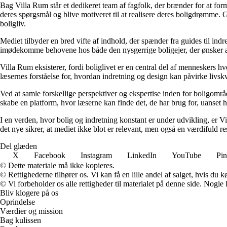
Bag Villa Rum står et dedikeret team af fagfolk, der brænder for at form
deres spørgsmål og blive motiveret til at realisere deres boligdrømme. 
boligliv.
Mediet tilbyder en bred vifte af indhold, der spænder fra guides til ind
imødekomme behovene hos både den nysgerrige boligejer, der ønsker at fo
Villa Rum eksisterer, fordi boliglivet er en central del af menneskers 
læsernes forståelse for, hvordan indretning og design kan påvirke livskv
Ved at samle forskellige perspektiver og ekspertise inden for boligområd
skabe en platform, hvor læserne kan finde det, de har brug for, uanset hv
I en verden, hvor bolig og indretning konstant er under udvikling, er V
det nye sikrer, at mediet ikke blot er relevant, men også en værdifuld r
Del glæden
X
Facebook
Instagram
LinkedIn
YouTube
Pin
© Dette materiale må ikke kopieres.
© Rettighederne tilhører os. Vi kan få en lille andel af salget, hvis du
© Vi forbeholder os alle rettigheder til materialet på denne side. Nogle
Bliv klogere på os
Oprindelse
Værdier og mission
Bag kulissen