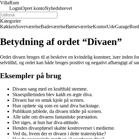
Villa
Rum
Login
Opret konto
Nyhedsbrevet
Kategorier
Køkken
Soveværelse
Badeværelse
Børneværelse
Kontor
Ude
Garage
Bor
Betydning af ordet “Divaen”
Ordet divaen bruges til at beskrive en kvindelig kunstner, især inden for
selvtillid, og ordet kan både bruges positivt og negativt afhængigt af
Eksempler på brug
Divaen sang med en kraftfuld stemme.
Skuespillerinden blev kaldt en ægte diva.
Divaen bar en smuk kjole på scenen.
Hun opførte sig som en sand diva backstage.
Publikum jublede, da divaen trådte på scenen.
Alle talte om divaens fantastiske præstation.
Det siges, at hun har diva-attitude.
Hendes divaopførsel skabte kontroverser i medierne.
Ved du, hvem der er divaen i dette teaterstykke?