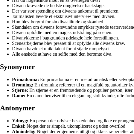
Har du nogensinde mødt en så overlegen diva?
Divaen krævede de bedste omgivelser backstage.
Der var stor spænding om divaens ankomst til premieren.
Journalisten lavede et eksklusivt interview med divaen.
Hun blev berømt for sin divaattitude og skønhed.
Skandalen om divaens forsvundne smykker rystede teaterverden
Divaen optrådte med en magisk udstråling på scenen.
Divanykkerne i baggrunden ødelagde hele forestillingen.
Scenearbejderne blev presset til at opfylde alle divaens krav.
Divaen havde et unikt talent for at stjæle rampelyset.
Alle ønskede at have en selfie med den berømte diva.
Synonymer
Primadonna:
En primadonna er en melodramatisk eller selvoptag
Dronning:
En dronning refererer til en magtfuld og autoritær k
Stjerne:
En stjerne er en fremtrædende og populær person, især i
Dame:
En dame henviser til en elegant og stolt kvinde, ofte forb
Antonymer
Ydmyg:
En person der udviser beskedenhed og ikke er prangend
Enkel:
Noget der er simpelt, ukompliceret og uden overflod
Almindelig:
Noget der er gennemsnitligt og ikke stræber efter a