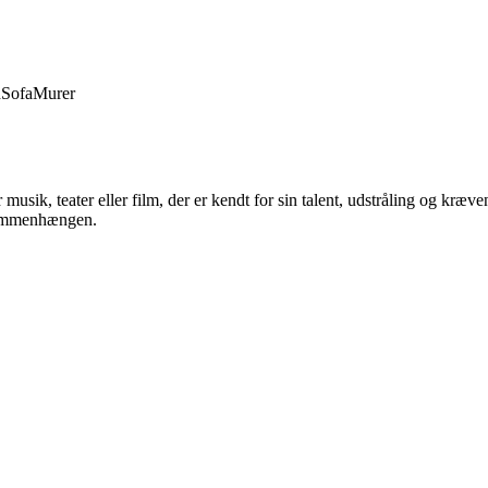
d
Sofa
Murer
 musik, teater eller film, der er kendt for sin talent, udstråling og kræ
 sammenhængen.