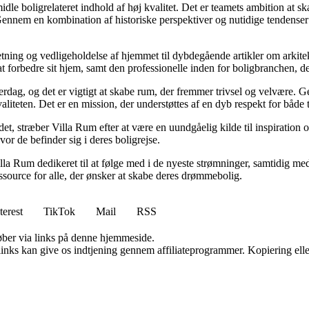
idle boligrelateret indhold af høj kvalitet. Det er teamets ambition at s
Gennem en kombination af historiske perspektiver og nutidige tendenser 
retning og vedligeholdelse af hjemmet til dybdegående artikler om arkitek
rbedre sit hjem, samt den professionelle inden for boligbranchen, der s
hverdag, og det er vigtigt at skabe rum, der fremmer trivsel og velvære.
aliteten. Det er en mission, der understøttes af en dyb respekt for både 
et, stræber Villa Rum efter at være en uundgåelig kilde til inspiration 
or de befinder sig i deres boligrejse.
illa Rum dedikeret til at følge med i de nyeste strømninger, samtidig m
essource for alle, der ønsker at skabe deres drømmebolig.
terest
TikTok
Mail
RSS
 køber via links på denne hjemmeside.
 links kan give os indtjening gennem affiliateprogrammer. Kopiering elle