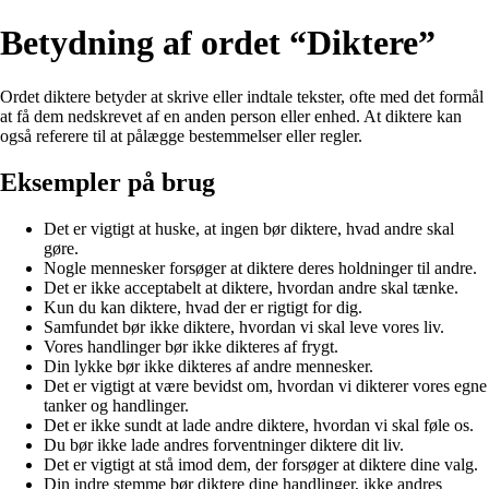
Betydning af ordet “Diktere”
Ordet diktere betyder at skrive eller indtale tekster, ofte med det formål
at få dem nedskrevet af en anden person eller enhed. At diktere kan
også referere til at pålægge bestemmelser eller regler.
Eksempler på brug
Det er vigtigt at huske, at ingen bør diktere, hvad andre skal
gøre.
Nogle mennesker forsøger at diktere deres holdninger til andre.
Det er ikke acceptabelt at diktere, hvordan andre skal tænke.
Kun du kan diktere, hvad der er rigtigt for dig.
Samfundet bør ikke diktere, hvordan vi skal leve vores liv.
Vores handlinger bør ikke dikteres af frygt.
Din lykke bør ikke dikteres af andre mennesker.
Det er vigtigt at være bevidst om, hvordan vi dikterer vores egne
tanker og handlinger.
Det er ikke sundt at lade andre diktere, hvordan vi skal føle os.
Du bør ikke lade andres forventninger diktere dit liv.
Det er vigtigt at stå imod dem, der forsøger at diktere dine valg.
Din indre stemme bør diktere dine handlinger, ikke andres