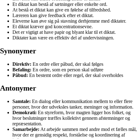
Et diktat kan bestå af sætninger eller enkelte ord.
At bestå et diktat kan give en følelse af tilfredshed.
Læreren kan give feedback efter et diktat.
Eleverne kan øve sig på stavning derhjemme med diktater.
Et diktat kræver god koncentrationsevne.
Det er vigtigt at have papir og blyant klar til et diktat.
Diktater kan være en effektiv del af undervisningen.
Synonymer
Direktiv:
En ordre eller påbud, der skal følges
Befaling:
En ordre, som en person skal udføre
Påbud:
En bestemt ordre eller regel, der skal overholdes
Antonymer
Samtale:
En dialog eller kommunikation mellem to eller flere
personer, hvor der udveksles tanker, meninger og information.
Demokrati:
En styreform, hvor magten ligger hos folket, og
hvor beslutninger træffes kollektivt gennem afstemninger og
repræsentation.
Samarbejde:
At arbejde sammen med andre mod et fælles mål,
hvor der er gensidig respekt, forståelse og koordinering af