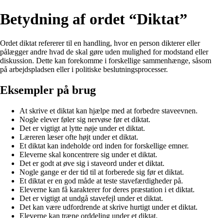
Betydning af ordet “Diktat”
Ordet diktat refererer til en handling, hvor en person dikterer eller
pålægger andre hvad de skal gøre uden mulighed for modstand eller
diskussion. Dette kan forekomme i forskellige sammenhænge, såsom
på arbejdspladsen eller i politiske beslutningsprocesser.
Eksempler på brug
At skrive et diktat kan hjælpe med at forbedre staveevnen.
Nogle elever føler sig nervøse før et diktat.
Det er vigtigt at lytte nøje under et diktat.
Læreren læser ofte højt under et diktat.
Et diktat kan indeholde ord inden for forskellige emner.
Eleverne skal koncentrere sig under et diktat.
Det er godt at øve sig i staveord under et diktat.
Nogle gange er der tid til at forberede sig før et diktat.
Et diktat er en god måde at teste stavefærdigheder på.
Eleverne kan få karakterer for deres præstation i et diktat.
Det er vigtigt at undgå stavefejl under et diktat.
Det kan være udfordrende at skrive hurtigt under et diktat.
Eleverne kan træne orddeling under et diktat.