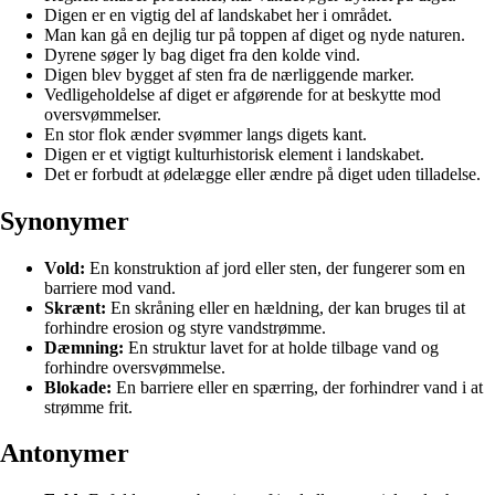
Digen er en vigtig del af landskabet her i området.
Man kan gå en dejlig tur på toppen af diget og nyde naturen.
Dyrene søger ly bag diget fra den kolde vind.
Digen blev bygget af sten fra de nærliggende marker.
Vedligeholdelse af diget er afgørende for at beskytte mod
oversvømmelser.
En stor flok ænder svømmer langs digets kant.
Digen er et vigtigt kulturhistorisk element i landskabet.
Det er forbudt at ødelægge eller ændre på diget uden tilladelse.
Synonymer
Vold:
En konstruktion af jord eller sten, der fungerer som en
barriere mod vand.
Skrænt:
En skråning eller en hældning, der kan bruges til at
forhindre erosion og styre vandstrømme.
Dæmning:
En struktur lavet for at holde tilbage vand og
forhindre oversvømmelse.
Blokade:
En barriere eller en spærring, der forhindrer vand i at
strømme frit.
Antonymer