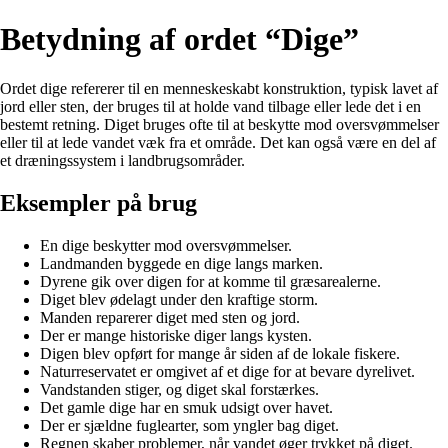
Betydning af ordet “Dige”
Ordet dige refererer til en menneskeskabt konstruktion, typisk lavet af
jord eller sten, der bruges til at holde vand tilbage eller lede det i en
bestemt retning. Diget bruges ofte til at beskytte mod oversvømmelser
eller til at lede vandet væk fra et område. Det kan også være en del af
et dræningssystem i landbrugsområder.
Eksempler på brug
En dige beskytter mod oversvømmelser.
Landmanden byggede en dige langs marken.
Dyrene gik over digen for at komme til græsarealerne.
Diget blev ødelagt under den kraftige storm.
Manden reparerer diget med sten og jord.
Der er mange historiske diger langs kysten.
Digen blev opført for mange år siden af de lokale fiskere.
Naturreservatet er omgivet af et dige for at bevare dyrelivet.
Vandstanden stiger, og diget skal forstærkes.
Det gamle dige har en smuk udsigt over havet.
Der er sjældne fuglearter, som yngler bag diget.
Regnen skaber problemer, når vandet øger trykket på diget.