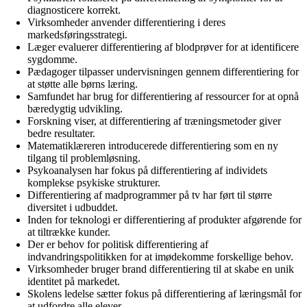
diagnosticere korrekt.
Virksomheder anvender differentiering i deres
markedsføringsstrategi.
Læger evaluerer differentiering af blodprøver for at identificere
sygdomme.
Pædagoger tilpasser undervisningen gennem differentiering for
at støtte alle børns læring.
Samfundet har brug for differentiering af ressourcer for at opnå
bæredygtig udvikling.
Forskning viser, at differentiering af træningsmetoder giver
bedre resultater.
Matematiklæreren introducerede differentiering som en ny
tilgang til problemløsning.
Psykoanalysen har fokus på differentiering af individets
komplekse psykiske strukturer.
Differentiering af madprogrammer på tv har ført til større
diversitet i udbuddet.
Inden for teknologi er differentiering af produkter afgørende for
at tiltrække kunder.
Der er behov for politisk differentiering af
indvandringspolitikken for at imødekomme forskellige behov.
Virksomheder bruger brand differentiering til at skabe en unik
identitet på markedet.
Skolens ledelse sætter fokus på differentiering af læringsmål for
at udfordre alle elever.