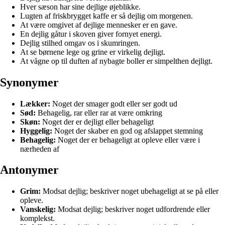
Hver sæson har sine dejlige øjeblikke.
Lugten af friskbrygget kaffe er så dejlig om morgenen.
At være omgivet af dejlige mennesker er en gave.
En dejlig gåtur i skoven giver fornyet energi.
Dejlig stilhed omgav os i skumringen.
At se børnene lege og grine er virkelig dejligt.
At vågne op til duften af nybagte boller er simpelthen dejligt.
Synonymer
Lækker:
Noget der smager godt eller ser godt ud
Sød:
Behagelig, rar eller rar at være omkring
Skøn:
Noget der er dejligt eller behageligt
Hyggelig:
Noget der skaber en god og afslappet stemning
Behagelig:
Noget der er behageligt at opleve eller være i
nærheden af
Antonymer
Grim:
Modsat dejlig; beskriver noget ubehageligt at se på eller
opleve.
Vanskelig:
Modsat dejlig; beskriver noget udfordrende eller
komplekst.