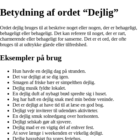
Betydning af ordet “Dejlig”
Ordet dejlig bruges til at beskrive noget eller nogen, der er behageligt,
behageligt eller behageligt. Det kan referere til noget, der er rart,
charmerende eller behageligt for sanserne. Det er et ord, der ofte
bruges til at udtrykke glæde eller tilfredshed.
Eksempler på brug
Hun havde en dejlig dag på stranden.
Det var dejligt at se dig igen.
Smagen af friske bær er simpelthen dejlig.
Dejlig musik fyldte lokalet.
En dejlig duft af nybagt brød spredte sig i huset.
Jeg har haft en dejlig snak med min bedste veninde.
Det er dejligt at have tid til at læse en god bog.
Dejligt vejr inviterer til udendørs aktiviteter.
En dejlig smuk solnedgang over horisonten.
Dejligt selskab gør alt sjovere.
Dejlig mad er en vigtig del af enhver fest.
At sove længe i weekenden er virkelig dejligt.
Dejlig havudsigt fra vores feriehus.