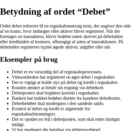
Betydning af ordet “Debet”
Ordet debet refererer til en regnskabsmæssig term, der angiver den side
af en konto, hvor indtægter eller aktiver bliver registreret. Når der
foretages en transaktion, bliver beløbet enten skrevet på debetsiden
eller kreditsiden af kontoen, afhængigt af arten af transaktionen. På
debetsiden registreres typisk øgede aktiver, udgifter eller tab.
Eksempler på brug
Debet er en væsentlig del af regnskabsprocessen.
Virksomheden har registreret en øget debet i regnskabet.
Det er vigtigt at holde styr på debet og kredit i regnskabet.
Kunden ønsker at betale sin regning via debetkort.
Debetposten skal bogføres korrekt i regnskabet.
Banken har trukket beløbet direkte fra kundens debetkonto.
Debetbeløbet skal modregnes i den samlede saldo.
Kontrol af debet og kredit er afgørende for
regnskabsafstemningen.
Der er opstået en fejl i debetposten, som skal rettes hurtigst
muligt.
Vi har modtaget din betaling via debetoverførsel.