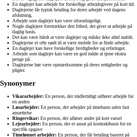
En daglejer kan arbejde for forskellige arbejdsgivere på kort tid.
Daglejerne får typisk betaling for deres arbejde ved dagens
afslutning.
Arbejde som daglejer kan være uforudsigeligt.
Nogle daglejere foretrækker den frihed, det giver at arbejde på
daglig basis.
Det kan være hårdt at være daglejer og måske ikke altid stabilt.
Daglejerne er ofte nødt til at være mobile for at finde arbejde.
En daglejer kan have forskellige færdigheder og erfaringer.
Arbejde som daglejer kan være en god måde at tjene ekstra
penge på.
Daglejerne bør være opmærksomme på deres rettigheder og
pligter.
Synonymer
Vikararbejder:
En person, der midlertidigt udfører arbejde for
en anden
Løsarbejder:
En person, der arbejder på timebasis uden fast
ansættelse
Ringervikar:
En person, der afløser andre på kort varsel
Lejearbejder:
En person, der er ansat på kontraktbasis for en
specifik opgave
Timelønnet arbejder:
En person, der får betaling baseret på