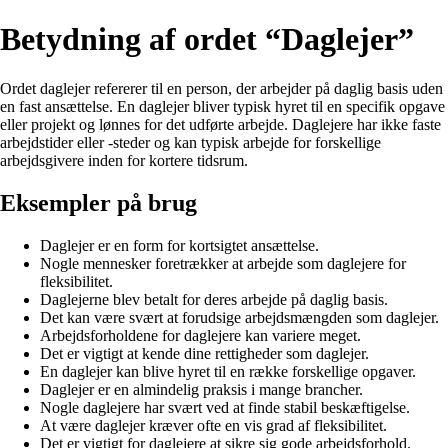
Betydning af ordet “Daglejer”
Ordet daglejer refererer til en person, der arbejder på daglig basis uden
en fast ansættelse. En daglejer bliver typisk hyret til en specifik opgave
eller projekt og lønnes for det udførte arbejde. Daglejere har ikke faste
arbejdstider eller -steder og kan typisk arbejde for forskellige
arbejdsgivere inden for kortere tidsrum.
Eksempler på brug
Daglejer er en form for kortsigtet ansættelse.
Nogle mennesker foretrækker at arbejde som daglejere for
fleksibilitet.
Daglejerne blev betalt for deres arbejde på daglig basis.
Det kan være svært at forudsige arbejdsmængden som daglejer.
Arbejdsforholdene for daglejere kan variere meget.
Det er vigtigt at kende dine rettigheder som daglejer.
En daglejer kan blive hyret til en række forskellige opgaver.
Daglejer er en almindelig praksis i mange brancher.
Nogle daglejere har svært ved at finde stabil beskæftigelse.
At være daglejer kræver ofte en vis grad af fleksibilitet.
Det er vigtigt for daglejere at sikre sig gode arbejdsforhold.