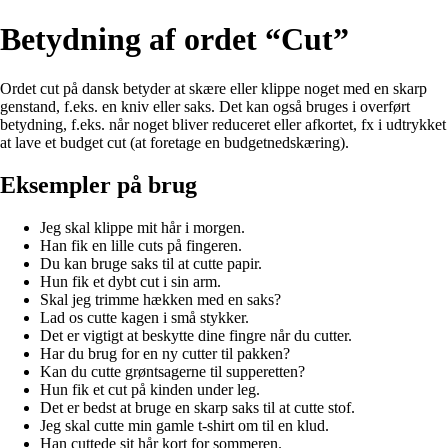
Betydning af ordet “Cut”
Ordet cut på dansk betyder at skære eller klippe noget med en skarp
genstand, f.eks. en kniv eller saks. Det kan også bruges i overført
betydning, f.eks. når noget bliver reduceret eller afkortet, fx i udtrykket
at lave et budget cut (at foretage en budgetnedskæring).
Eksempler på brug
Jeg skal klippe mit hår i morgen.
Han fik en lille cuts på fingeren.
Du kan bruge saks til at cutte papir.
Hun fik et dybt cut i sin arm.
Skal jeg trimme hækken med en saks?
Lad os cutte kagen i små stykker.
Det er vigtigt at beskytte dine fingre når du cutter.
Har du brug for en ny cutter til pakken?
Kan du cutte grøntsagerne til supperetten?
Hun fik et cut på kinden under leg.
Det er bedst at bruge en skarp saks til at cutte stof.
Jeg skal cutte min gamle t-shirt om til en klud.
Han cuttede sit hår kort for sommeren.