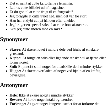
Det er nemt at cutte kartoflerne i terninger.
Lad os cutte billedet ud af magasinet.
Er du god til at cutte frugt til en frugtsalat?
Jeg forsøgte at cutte træet ned, men det var for stort.
Han har et dybt cut på hånden efter uheldet.
Jeg bruger en speciel saks til at cutte bonsai-træerne.
Skal jeg cutte snoren med en saks?
Synonymer
Skære:
At skære noget i mindre dele ved hjælp af en skarp
genstand.
Klippe:
At bruge en saks eller lignende redskab til at fjerne eller
forme noget.
Snit:
Et præcist snit i noget for at adskille det i mindre stykker.
Hugge:
At skære overfladen af noget ved hjælp af en kraftig
bevægelse.
Antonymer
Hele:
Ikke at skære noget i mindre stykker
Bevare:
At holde noget intakt og uændret
Forlænge:
At gøre noget længere i stedet for at forkorte det