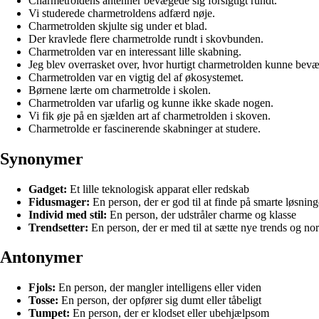
Charmetroldens antenner bevægede sig forsigtigt rundt.
Vi studerede charmetroldens adfærd nøje.
Charmetrolden skjulte sig under et blad.
Der kravlede flere charmetrolde rundt i skovbunden.
Charmetrolden var en interessant lille skabning.
Jeg blev overrasket over, hvor hurtigt charmetrolden kunne bevæ
Charmetrolden var en vigtig del af økosystemet.
Børnene lærte om charmetrolde i skolen.
Charmetrolden var ufarlig og kunne ikke skade nogen.
Vi fik øje på en sjælden art af charmetrolden i skoven.
Charmetrolde er fascinerende skabninger at studere.
Synonymer
Gadget:
Et lille teknologisk apparat eller redskab
Fidusmager:
En person, der er god til at finde på smarte løsninge
Individ med stil:
En person, der udstråler charme og klasse
Trendsetter:
En person, der er med til at sætte nye trends og no
Antonymer
Fjols:
En person, der mangler intelligens eller viden
Tosse:
En person, der opfører sig dumt eller tåbeligt
Tumpet:
En person, der er klodset eller ubehjælpsom