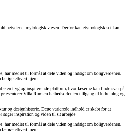
trold betyder et mytologisk væsen. Derfor kan etymologisk set kan
re, har mediet til formål at dele viden og indsigt om boligverdenen.
 berige ethvert hjem.
kabe en tryg og inspirerende platform, hvor læserne kan finde svar på
præsenterer Villa Rum en helhedsorienteret tilgang til indretning og
tur og designhistorie. Dette varierede indhold er skabt for at
øger inspiration og viden til sit arbejde.
re, har mediet til formål at dele viden og indsigt om boligverdenen.
 berige ethvert hjem.