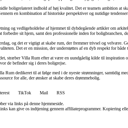
idle boligrelateret indhold af høj kvalitet. Det er teamets ambition at s
Gennem en kombination af historiske perspektiver og nutidige tendenser 
retning og vedligeholdelse af hjemmet til dybdegående artikler om arkitek
rbedre sit hjem, samt den professionelle inden for boligbranchen, der s
hverdag, og det er vigtigt at skabe rum, der fremmer trivsel og velvære.
aliteten. Det er en mission, der understøttes af en dyb respekt for både 
et, stræber Villa Rum efter at være en uundgåelig kilde til inspiration 
or de befinder sig i deres boligrejse.
illa Rum dedikeret til at følge med i de nyeste strømninger, samtidig m
essource for alle, der ønsker at skabe deres drømmebolig.
terest
TikTok
Mail
RSS
 køber via links på denne hjemmeside.
 links kan give os indtjening gennem affiliateprogrammer. Kopiering elle