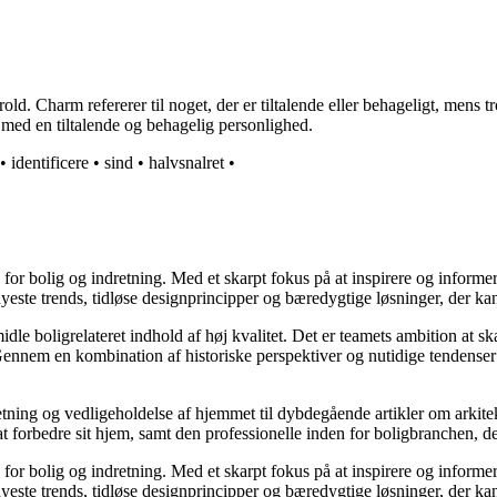
d. Charm refererer til noget, der er tiltalende eller behageligt, mens 
n med en tiltalende og behagelig personlighed.
•
identificere
•
sind
•
halvsnalret
•
e for bolig og indretning. Med et skarpt fokus på at inspirere og informe
ste trends, tidløse designprincipper og bæredygtige løsninger, der kan
idle boligrelateret indhold af høj kvalitet. Det er teamets ambition at s
Gennem en kombination af historiske perspektiver og nutidige tendenser 
retning og vedligeholdelse af hjemmet til dybdegående artikler om arkitek
rbedre sit hjem, samt den professionelle inden for boligbranchen, der s
e for bolig og indretning. Med et skarpt fokus på at inspirere og informe
ste trends, tidløse designprincipper og bæredygtige løsninger, der kan