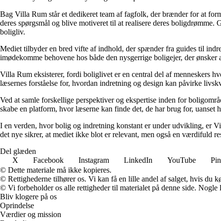
Bag Villa Rum står et dedikeret team af fagfolk, der brænder for at form
deres spørgsmål og blive motiveret til at realisere deres boligdrømme. 
boligliv.
Mediet tilbyder en bred vifte af indhold, der spænder fra guides til ind
imødekomme behovene hos både den nysgerrige boligejer, der ønsker at fo
Villa Rum eksisterer, fordi boliglivet er en central del af menneskers 
læsernes forståelse for, hvordan indretning og design kan påvirke livskv
Ved at samle forskellige perspektiver og ekspertise inden for boligområd
skabe en platform, hvor læserne kan finde det, de har brug for, uanset hv
I en verden, hvor bolig og indretning konstant er under udvikling, er V
det nye sikrer, at mediet ikke blot er relevant, men også en værdifuld r
Del glæden
X
Facebook
Instagram
LinkedIn
YouTube
Pin
© Dette materiale må ikke kopieres.
© Rettighederne tilhører os. Vi kan få en lille andel af salget, hvis du
© Vi forbeholder os alle rettigheder til materialet på denne side. Nogle
Bliv klogere på os
Oprindelse
Værdier og mission