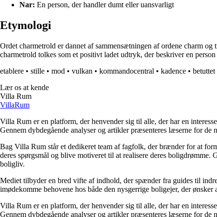
Nar:
En person, der handler dumt eller uansvarligt
Etymologi
Ordet charmetrold er dannet af sammensætningen af ordene charm og trol
charmetrold tolkes som et positivt ladet udtryk, der beskriver en perso
etablere
•
stille
•
mod
•
vulkan
•
kommandocentral
•
kadence
•
betuttet
Lær os at kende
Villa Rum
Villa
Rum
Villa Rum er en platform, der henvender sig til alle, der har en interess
Gennem dybdegående analyser og artikler præsenteres læserne for de nye
Bag Villa Rum står et dedikeret team af fagfolk, der brænder for at form
deres spørgsmål og blive motiveret til at realisere deres boligdrømme. 
boligliv.
Mediet tilbyder en bred vifte af indhold, der spænder fra guides til ind
imødekomme behovene hos både den nysgerrige boligejer, der ønsker at fo
Villa Rum er en platform, der henvender sig til alle, der har en interess
Gennem dybdegående analyser og artikler præsenteres læserne for de nye