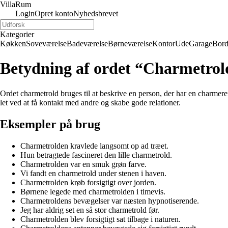
Villa
Rum
Login
Opret konto
Nyhedsbrevet
Kategorier
Køkken
Soveværelse
Badeværelse
Børneværelse
Kontor
Ude
Garage
Bor
Betydning af ordet “Charmetrol
Ordet charmetrold bruges til at beskrive en person, der har en charmer
let ved at få kontakt med andre og skabe gode relationer.
Eksempler på brug
Charmetrolden kravlede langsomt op ad træet.
Hun betragtede fascineret den lille charmetrold.
Charmetrolden var en smuk grøn farve.
Vi fandt en charmetrold under stenen i haven.
Charmetrolden krøb forsigtigt over jorden.
Børnene legede med charmetrolden i timevis.
Charmetroldens bevægelser var næsten hypnotiserende.
Jeg har aldrig set en så stor charmetrold før.
Charmetrolden blev forsigtigt sat tilbage i naturen.