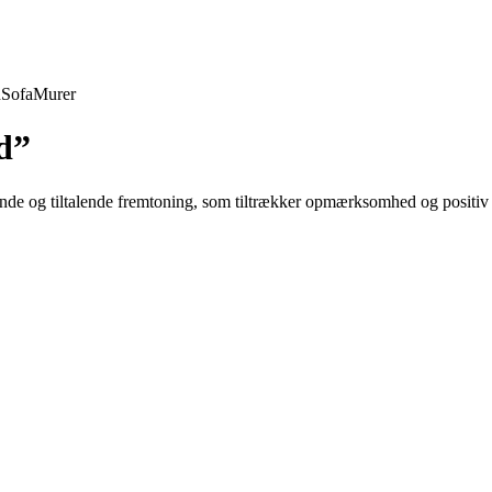
d
Sofa
Murer
d”
ende og tiltalende fremtoning, som tiltrækker opmærksomhed og positiv 