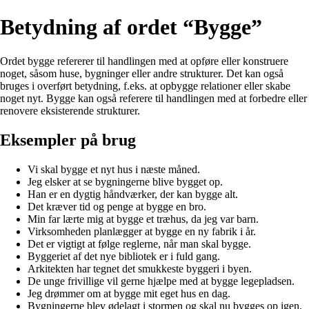
Betydning af ordet “Bygge”
Ordet bygge refererer til handlingen med at opføre eller konstruere
noget, såsom huse, bygninger eller andre strukturer. Det kan også
bruges i overført betydning, f.eks. at opbygge relationer eller skabe
noget nyt. Bygge kan også referere til handlingen med at forbedre eller
renovere eksisterende strukturer.
Eksempler på brug
Vi skal bygge et nyt hus i næste måned.
Jeg elsker at se bygningerne blive bygget op.
Han er en dygtig håndværker, der kan bygge alt.
Det kræver tid og penge at bygge en bro.
Min far lærte mig at bygge et træhus, da jeg var barn.
Virksomheden planlægger at bygge en ny fabrik i år.
Det er vigtigt at følge reglerne, når man skal bygge.
Byggeriet af det nye bibliotek er i fuld gang.
Arkitekten har tegnet det smukkeste byggeri i byen.
De unge frivillige vil gerne hjælpe med at bygge legepladsen.
Jeg drømmer om at bygge mit eget hus en dag.
Bygningerne blev ødelagt i stormen og skal nu bygges op igen.