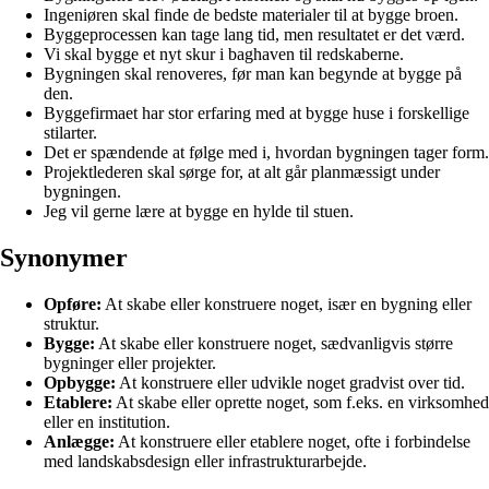
Ingeniøren skal finde de bedste materialer til at bygge broen.
Byggeprocessen kan tage lang tid, men resultatet er det værd.
Vi skal bygge et nyt skur i baghaven til redskaberne.
Bygningen skal renoveres, før man kan begynde at bygge på
den.
Byggefirmaet har stor erfaring med at bygge huse i forskellige
stilarter.
Det er spændende at følge med i, hvordan bygningen tager form.
Projektlederen skal sørge for, at alt går planmæssigt under
bygningen.
Jeg vil gerne lære at bygge en hylde til stuen.
Synonymer
Opføre:
At skabe eller konstruere noget, især en bygning eller
struktur.
Bygge:
At skabe eller konstruere noget, sædvanligvis større
bygninger eller projekter.
Opbygge:
At konstruere eller udvikle noget gradvist over tid.
Etablere:
At skabe eller oprette noget, som f.eks. en virksomhed
eller en institution.
Anlægge:
At konstruere eller etablere noget, ofte i forbindelse
med landskabsdesign eller infrastrukturarbejde.