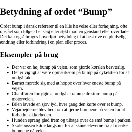
Betydning af ordet “Bump”
Ordet bump i dansk refererer til en lille hævelse eller forhøjning, ofte
opstået som følge af et slag eller stød mod en genstand eller overflade.
Det kan også bruges i overført betydning til at beskrive en pludselig
ændring eller forhindring i en plan eller proces.
Eksempler på brug
Der var en høj bump på vejen, som gjorde kørslen besværlig.
Det er vigtigt at være opmærksom på bump på cykelstien for at
undgå fald.
Barnet morede sig med at hoppe over hver eneste bump på
vejen.
Chaufføren forsøgte at undgå at ramme de store bump på
motorvejen.
Bilen lavede en sjov lyd, hver gang den kørte over et bump.
Vejarbejderne blev bedt om at fjerne bumpene på vejen for at
forbedre sikkerheden.
Hunden sprang glad frem og tilbage over de små bump i parken.
Skolebussen kørte langsomt for at skåne eleverne fra at mærke
bumpene på vejen.