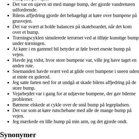
Det var en ujævn sti med mange bump, der gjorde vandreturen
udfordrende.
Bilens affjedring gjorde det behageligt at køre over bumpene på
grusvejen.
Det var svært at holde balancen på skateboardet, når det kom
over et bump.
Træningscyklen simulerede terrænet ved at tilføje kunstige bump
under træningen.
At køre i en gammel bil betyder at føle hvert eneste bump på
vejen.
Havde jeg vidst, hvor store bumpene var, ville jeg have taget en
anden rute.
Snemanden havde svært ved at glide over bumpene i sneen uden
at miste en gulerod.
Jeg satte farten ned for at undgå at skade bilens affjedring på de
store bump.
Vejarbejdet var i gang for at udjævne bumpene, der gav bilerne
problemer.
Børnene elskede at cykle over de små bump på legepladsen.
Det var som at køre rutschebane med alle de mange bump på
vejen.
Jeg mærkede en lille bump på min arm, og det gjorde ondt.
Synonymer