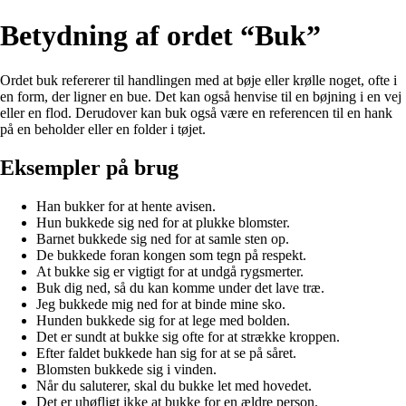
Betydning af ordet “Buk”
Ordet buk refererer til handlingen med at bøje eller krølle noget, ofte i
en form, der ligner en bue. Det kan også henvise til en bøjning i en vej
eller en flod. Derudover kan buk også være en referencen til en hank
på en beholder eller en folder i tøjet.
Eksempler på brug
Han bukker for at hente avisen.
Hun bukkede sig ned for at plukke blomster.
Barnet bukkede sig ned for at samle sten op.
De bukkede foran kongen som tegn på respekt.
At bukke sig er vigtigt for at undgå rygsmerter.
Buk dig ned, så du kan komme under det lave træ.
Jeg bukkede mig ned for at binde mine sko.
Hunden bukkede sig for at lege med bolden.
Det er sundt at bukke sig ofte for at strække kroppen.
Efter faldet bukkede han sig for at se på såret.
Blomsten bukkede sig i vinden.
Når du saluterer, skal du bukke let med hovedet.
Det er uhøfligt ikke at bukke for en ældre person.