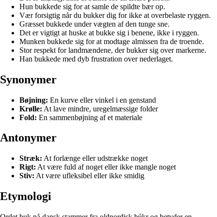
Hun bukkede sig for at samle de spildte bær op.
Vær forsigtig når du bukker dig for ikke at overbelaste ryggen.
Græsset bukkede under vægten af den tunge sne.
Det er vigtigt at huske at bukke sig i benene, ikke i ryggen.
Munken bukkede sig for at modtage almissen fra de troende.
Stor respekt for landmændene, der bukker sig over markerne.
Han bukkede med dyb frustration over nederlaget.
Synonymer
Bøjning:
En kurve eller vinkel i en genstand
Krølle:
At lave mindre, uregelmæssige folder
Fold:
En sammenbøjning af et materiale
Antonymer
Stræk:
At forlænge eller udstrække noget
Rigt:
At være fuld af noget eller ikke mangle noget
Stiv:
At være ufleksibel eller ikke smidig
Etymologi
Ordet buk på dansk stammer fra oldnordisk búkr og betyder en