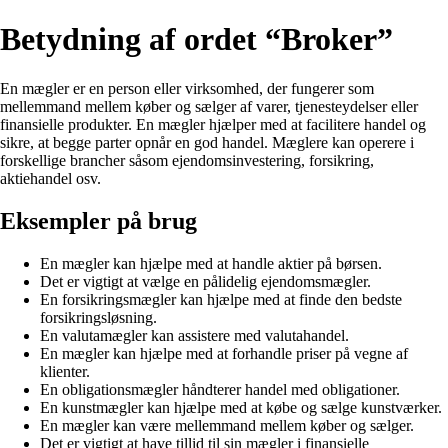
Betydning af ordet “Broker”
En mægler er en person eller virksomhed, der fungerer som
mellemmand mellem køber og sælger af varer, tjenesteydelser eller
finansielle produkter. En mægler hjælper med at facilitere handel og
sikre, at begge parter opnår en god handel. Mæglere kan operere i
forskellige brancher såsom ejendomsinvestering, forsikring,
aktiehandel osv.
Eksempler på brug
En mægler kan hjælpe med at handle aktier på børsen.
Det er vigtigt at vælge en pålidelig ejendomsmægler.
En forsikringsmægler kan hjælpe med at finde den bedste
forsikringsløsning.
En valutamægler kan assistere med valutahandel.
En mægler kan hjælpe med at forhandle priser på vegne af
klienter.
En obligationsmægler håndterer handel med obligationer.
En kunstmægler kan hjælpe med at købe og sælge kunstværker.
En mægler kan være mellemmand mellem køber og sælger.
Det er vigtigt at have tillid til sin mægler i finansielle