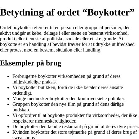
Betydning af ordet “Boykotter”
Ordet boykotter refererer til en person eller gruppe af personer, der
aktivt undgår at købe, deltage i eller støtte en bestemt virksomhed,
produkt eller tjeneste af politiske, sociale eller etiske grunde. At
boykotte er en handling af bevidst fravær for at udtrykke utilfredshed
eller protest mod en bestemt situation eller handling.
Eksempler på brug
Forbrugerne boykotter virksomheden på grund af deres
miljøskadelige praksis.
Vi boykotter butikken, fordi de ikke betaler deres ansatte
ordentligt.
Mange mennesker boykotter den kontroversielle politiker.
Gruppen boykotter den nye film på grund af dens dårlige
budskab.
Vi opfordrer til at boykotte produkter fra virksomheder, der ikke
respekterer menneskerettigheder.
De boykotter den kendte restaurant på grund af deres dyre priser.
Kvinden boykotter det store tøjmærke på grund af deres brug af
sweatshops.