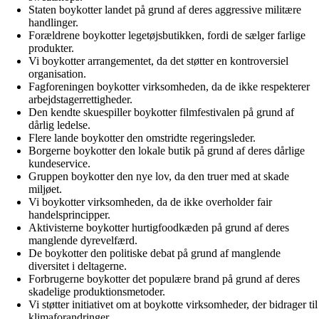
Staten boykotter landet på grund af deres aggressive militære
handlinger.
Forældrene boykotter legetøjsbutikken, fordi de sælger farlige
produkter.
Vi boykotter arrangementet, da det støtter en kontroversiel
organisation.
Fagforeningen boykotter virksomheden, da de ikke respekterer
arbejdstagerrettigheder.
Den kendte skuespiller boykotter filmfestivalen på grund af
dårlig ledelse.
Flere lande boykotter den omstridte regeringsleder.
Borgerne boykotter den lokale butik på grund af deres dårlige
kundeservice.
Gruppen boykotter den nye lov, da den truer med at skade
miljøet.
Vi boykotter virksomheden, da de ikke overholder fair
handelsprincipper.
Aktivisterne boykotter hurtigfoodkæden på grund af deres
manglende dyrevelfærd.
De boykotter den politiske debat på grund af manglende
diversitet i deltagerne.
Forbrugerne boykotter det populære brand på grund af deres
skadelige produktionsmetoder.
Vi støtter initiativet om at boykotte virksomheder, der bidrager til
klimaforandringer.