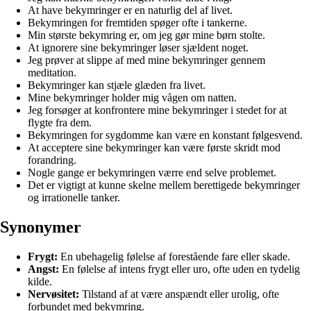
At have bekymringer er en naturlig del af livet.
Bekymringen for fremtiden spøger ofte i tankerne.
Min største bekymring er, om jeg gør mine børn stolte.
At ignorere sine bekymringer løser sjældent noget.
Jeg prøver at slippe af med mine bekymringer gennem
meditation.
Bekymringer kan stjæle glæden fra livet.
Mine bekymringer holder mig vågen om natten.
Jeg forsøger at konfrontere mine bekymringer i stedet for at
flygte fra dem.
Bekymringen for sygdomme kan være en konstant følgesvend.
At acceptere sine bekymringer kan være første skridt mod
forandring.
Nogle gange er bekymringen værre end selve problemet.
Det er vigtigt at kunne skelne mellem berettigede bekymringer
og irrationelle tanker.
Synonymer
Frygt:
En ubehagelig følelse af forestående fare eller skade.
Angst:
En følelse af intens frygt eller uro, ofte uden en tydelig
kilde.
Nervøsitet:
Tilstand af at være anspændt eller urolig, ofte
forbundet med bekymring.