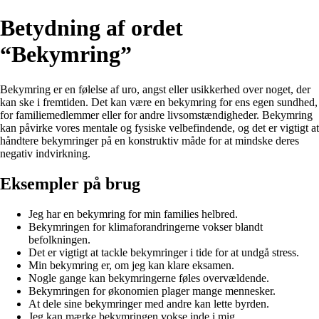
Betydning af ordet
“Bekymring”
Bekymring er en følelse af uro, angst eller usikkerhed over noget, der
kan ske i fremtiden. Det kan være en bekymring for ens egen sundhed,
for familiemedlemmer eller for andre livsomstændigheder. Bekymring
kan påvirke vores mentale og fysiske velbefindende, og det er vigtigt at
håndtere bekymringer på en konstruktiv måde for at mindske deres
negativ indvirkning.
Eksempler på brug
Jeg har en bekymring for min families helbred.
Bekymringen for klimaforandringerne vokser blandt
befolkningen.
Det er vigtigt at tackle bekymringer i tide for at undgå stress.
Min bekymring er, om jeg kan klare eksamen.
Nogle gange kan bekymringerne føles overvældende.
Bekymringen for økonomien plager mange mennesker.
At dele sine bekymringer med andre kan lette byrden.
Jeg kan mærke bekymringen vokse inde i mig.