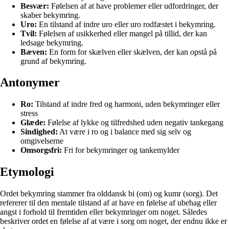
Besvær:
Følelsen af at have problemer eller udfordringer, der
skaber bekymring.
Uro:
En tilstand af indre uro eller uro rodfæstet i bekymring.
Tvil:
Følelsen af usikkerhed eller mangel på tillid, der kan
ledsage bekymring.
Bæven:
En form for skælven eller skælven, der kan opstå på
grund af bekymring.
Antonymer
Ro:
Tilstand af indre fred og harmoni, uden bekymringer eller
stress
Glæde:
Følelse af lykke og tilfredshed uden negativ tankegang
Sindighed:
At være i ro og i balance med sig selv og
omgivelserne
Omsorgsfri:
Fri for bekymringer og tankemylder
Etymologi
Ordet bekymring stammer fra olddansk bi (om) og kumr (sorg). Det
refererer til den mentale tilstand af at have en følelse af ubehag eller
angst i forhold til fremtiden eller bekymringer om noget. Således
beskriver ordet en følelse af at være i sorg om noget, der endnu ikke er