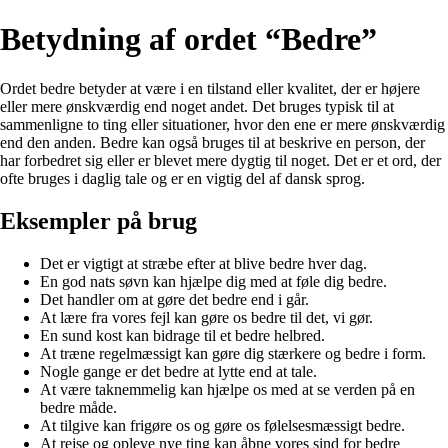
Betydning af ordet “Bedre”
Ordet bedre betyder at være i en tilstand eller kvalitet, der er højere
eller mere ønskværdig end noget andet. Det bruges typisk til at
sammenligne to ting eller situationer, hvor den ene er mere ønskværdig
end den anden. Bedre kan også bruges til at beskrive en person, der
har forbedret sig eller er blevet mere dygtig til noget. Det er et ord, der
ofte bruges i daglig tale og er en vigtig del af dansk sprog.
Eksempler på brug
Det er vigtigt at stræbe efter at blive bedre hver dag.
En god nats søvn kan hjælpe dig med at føle dig bedre.
Det handler om at gøre det bedre end i går.
At lære fra vores fejl kan gøre os bedre til det, vi gør.
En sund kost kan bidrage til et bedre helbred.
At træne regelmæssigt kan gøre dig stærkere og bedre i form.
Nogle gange er det bedre at lytte end at tale.
At være taknemmelig kan hjælpe os med at se verden på en
bedre måde.
At tilgive kan frigøre os og gøre os følelsesmæssigt bedre.
At rejse og opleve nye ting kan åbne vores sind for bedre