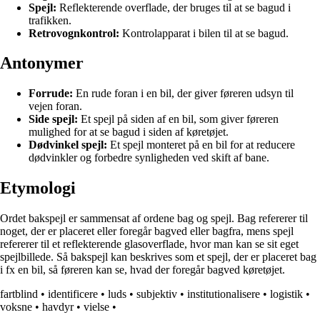
Spejl:
Reflekterende overflade, der bruges til at se bagud i
trafikken.
Retrovognkontrol:
Kontrolapparat i bilen til at se bagud.
Antonymer
Forrude:
En rude foran i en bil, der giver føreren udsyn til
vejen foran.
Side spejl:
Et spejl på siden af ​​en bil, som giver føreren
mulighed for at se bagud i siden af ​​køretøjet.
Dødvinkel spejl:
Et spejl monteret på en bil for at reducere
dødvinkler og forbedre synligheden ved skift af bane.
Etymologi
Ordet bakspejl er sammensat af ordene bag og spejl. Bag refererer til
noget, der er placeret eller foregår bagved eller bagfra, mens spejl
refererer til et reflekterende glasoverflade, hvor man kan se sit eget
spejlbillede. Så bakspejl kan beskrives som et spejl, der er placeret bag
i fx en bil, så føreren kan se, hvad der foregår bagved køretøjet.
fartblind
•
identificere
•
luds
•
subjektiv
•
institutionalisere
•
logistik
•
voksne
•
havdyr
•
vielse
•