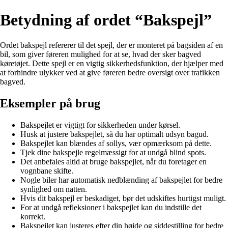
Betydning af ordet “Bakspejl”
Ordet bakspejl refererer til det spejl, der er monteret på bagsiden af en
bil, som giver føreren mulighed for at se, hvad der sker bagved
køretøjet. Dette spejl er en vigtig sikkerhedsfunktion, der hjælper med
at forhindre ulykker ved at give føreren bedre oversigt over trafikken
bagved.
Eksempler på brug
Bakspejlet er vigtigt for sikkerheden under kørsel.
Husk at justere bakspejlet, så du har optimalt udsyn bagud.
Bakspejlet kan blændes af sollys, vær opmærksom på dette.
Tjek dine bakspejle regelmæssigt for at undgå blind spots.
Det anbefales altid at bruge bakspejlet, når du foretager en
vognbane skifte.
Nogle biler har automatisk nedblænding af bakspejlet for bedre
synlighed om natten.
Hvis dit bakspejl er beskadiget, bør det udskiftes hurtigst muligt.
For at undgå refleksioner i bakspejlet kan du indstille det
korrekt.
Bakspejlet kan justeres efter din højde og siddestilling for bedre