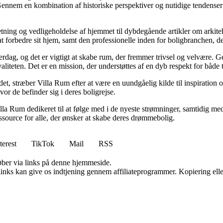
Gennem en kombination af historiske perspektiver og nutidige tendenser 
retning og vedligeholdelse af hjemmet til dybdegående artikler om arkitek
rbedre sit hjem, samt den professionelle inden for boligbranchen, der s
hverdag, og det er vigtigt at skabe rum, der fremmer trivsel og velvære.
aliteten. Det er en mission, der understøttes af en dyb respekt for både 
et, stræber Villa Rum efter at være en uundgåelig kilde til inspiration 
or de befinder sig i deres boligrejse.
illa Rum dedikeret til at følge med i de nyeste strømninger, samtidig m
essource for alle, der ønsker at skabe deres drømmebolig.
terest
TikTok
Mail
RSS
 køber via links på denne hjemmeside.
 links kan give os indtjening gennem affiliateprogrammer. Kopiering elle