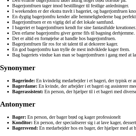
Den erfarne bagerjomfru lader aldrig noget brød brænde på.
Bagerjomfruen tager imod bestillinger til festlige anledninger.
I weekenden er der ekstra travlt i bageriet, og bagerjomfruen kno
En dygtig bagerjomfru kender alle hemmelighederne bag perfek
Bagerjomfruen er en vigtig del af det lokale samfund.
I bageriet er bagerjomfruen kendt for sine fantasifulde kreationer.
Den erfarne bagerjomfru giver gerne fifs til bagning derhjemme.
Det er altid en fornøjelse at handle hos bagerjomfruen.
Bagerjomfruen får ros for sit talent til at dekorere kager.
En god bagerjomfru kan trylle de mest indviklede kager frem.
Bag bageriets vindue kan man se bagerjomfruen i gang med at l
Synonymer
Bagerinde:
En kvindelig medarbejder i et bageri, der typisk er 
Bagerdame:
En kvinde, der arbejder i et bageri og assisterer m
Bagerassistent:
En person, der hjælper til i et bageri med diver
Antonymer
Bager:
En person, der bager brød og kager professionelt
Konditor:
En person, der specialiserer sig i at lave kager, desser
Bagersvend:
En medarbejder hos en bager, der hjælper med at 