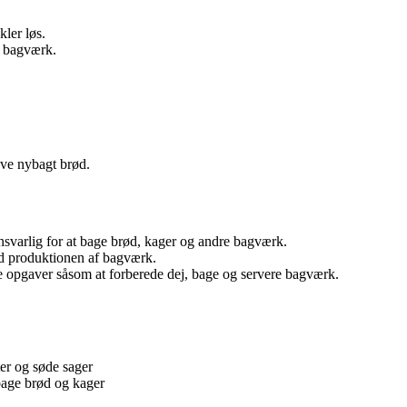
kler løs.
t bagværk.
ave nybagt brød.
ansvarlig for at bage brød, kager og andre bagværk.
ed produktionen af bagværk.
se opgaver såsom at forberede dej, bage og servere bagværk.
ter og søde sager
bage brød og kager