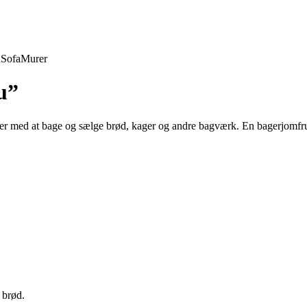
d
Sofa
Murer
u”
ælper med at bage og sælge brød, kager og andre bagværk. En bagerjomfr
 brød.