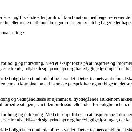
en ugift kvinde eller jomfru. I kombination med bager refererer det typ
ldre eller mere traditionel betegnelse for en kvindelig bager eller bag
ionalisering
•
e for bolig og indretning. Med et skarpt fokus på at inspirere og informe
ste trends, tidløse designprincipper og bæredygtige løsninger, der kan
idle boligrelateret indhold af høj kvalitet. Det er teamets ambition at s
Gennem en kombination af historiske perspektiver og nutidige tendenser 
retning og vedligeholdelse af hjemmet til dybdegående artikler om arkitek
rbedre sit hjem, samt den professionelle inden for boligbranchen, der s
e for bolig og indretning. Med et skarpt fokus på at inspirere og informe
ste trends, tidløse designprincipper og bæredygtige løsninger, der kan
idle boligrelateret indhold af høj kvalitet. Det er teamets ambition at s