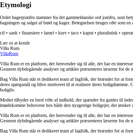
Etymologi
Ordet bagerjomfru stammer fra det gammeldanske ord jomfru, som betyder 
bagningen og salget af brød og kager. Betegnelsen bruges ofte som en æ
cif
•
sank
•
finansiere
•
lamel
•
kurv
•
taco
•
kaput
•
pluralistisk
•
operat
Lær os at kende
Villa Rum
Villa
Rum
Villa Rum er en platform, der henvender sig til alle, der har en interess
Gennem dybdegående analyser og artikler præsenteres læserne for de nye
Bag Villa Rum står et dedikeret team af fagfolk, der brænder for at form
deres spørgsmål og blive motiveret til at realisere deres boligdrømme. 
boligliv.
Mediet tilbyder en bred vifte af indhold, der spænder fra guides til ind
imødekomme behovene hos både den nysgerrige boligejer, der ønsker at fo
Villa Rum er en platform, der henvender sig til alle, der har en interess
Gennem dybdegående analyser og artikler præsenteres læserne for de nye
Bag Villa Rum står et dedikeret team af fagfolk, der brænder for at form