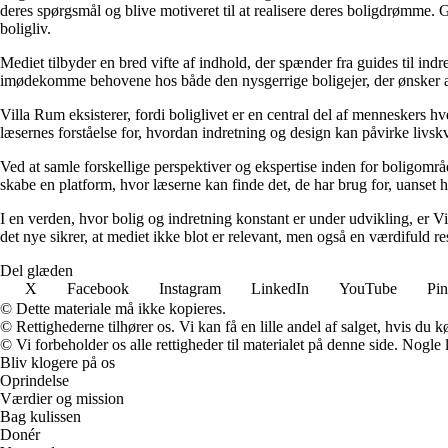
deres spørgsmål og blive motiveret til at realisere deres boligdrømme. 
boligliv.
Mediet tilbyder en bred vifte af indhold, der spænder fra guides til ind
imødekomme behovene hos både den nysgerrige boligejer, der ønsker at fo
Villa Rum eksisterer, fordi boliglivet er en central del af menneskers 
læsernes forståelse for, hvordan indretning og design kan påvirke livskv
Ved at samle forskellige perspektiver og ekspertise inden for boligområd
skabe en platform, hvor læserne kan finde det, de har brug for, uanset hv
I en verden, hvor bolig og indretning konstant er under udvikling, er V
det nye sikrer, at mediet ikke blot er relevant, men også en værdifuld r
Del glæden
X
Facebook
Instagram
LinkedIn
YouTube
Pin
© Dette materiale må ikke kopieres.
© Rettighederne tilhører os. Vi kan få en lille andel af salget, hvis du
© Vi forbeholder os alle rettigheder til materialet på denne side. Nogle
Bliv klogere på os
Oprindelse
Værdier og mission
Bag kulissen
Donér