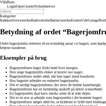
Villa
Rum
Login
Opret konto
Nyhedsbrevet
Kategorier
Køkken
Soveværelse
Badeværelse
Børneværelse
Kontor
Ude
Garage
Bor
Betydning af ordet “Bagerjomfr
Ordet bagerjomfru refererer til en kvindelig ansat i et bageri, som hj
betjene kunderne.
Eksempler på brug
Bagerjomfruen bager friskt brød hver morgen.
Den unge bagerjomfru elsker at kreere nye kager.
Bagerjomfruen smiler altid, når hun tager imod kunderne.
Hos bageriet arbejder en rutineret bagerjomfru.
Det er særligt bagerjomfruen, der laver de bedste kanelsnegle.
Bagerjomfruen har en hemmelig opskrift på lækre wienerbrød.
En bagerjomfru skal have stærke arme til at ælte dejen.
Det er en ære at arbejde som bagerjomfru i det berømte bageri.
Bagerjomfruen sørger altid for, at hylderne er fyldt med friskbagt