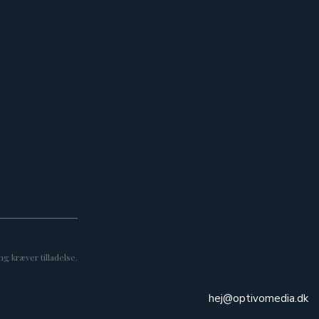
g kræver tilladelse.
hej@optivomedia.dk