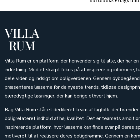
uortodoks
•
dags dat
VILLA
RUM
Villa Rum er en platform, der henvender sig til alle, der har en
indretning. Med et skarpt fokus på at inspirere og informere, h
dele viden og indsigt om boligverdenen. Gennem dybdegående
præsenteres læserne for de nyeste trends, tidløse designprin
bæredygtige løsninger, der kan berige ethvert hjem.
Bag Villa Rum står et dedikeret team af fagfolk, der brænder 
boligrelateret indhold af høj kvalitet. Det er teamets ambitio
inspirerende platform, hvor læserne kan finde svar på deres s
motiveret til at realisere deres boligdrømme. Gennem en komb