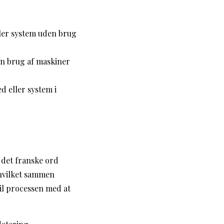
ler system uden brug
n brug af maskiner
d eller system i
det franske ord
 hvilket sammen
til processen med at