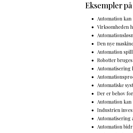
Eksempler på
Automation kan 
Virksomheden ha
Automationsløsn
Den nye maskine
Automation spille
Robotter bruges 
Automatisering 
Automationsproc
Automatiske sys
Der er behov fo
Automation kan 
Industrien inves
Automatisering a
Automation bidr