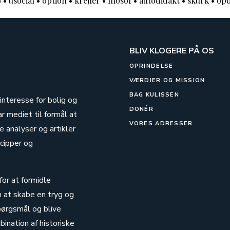
o
•
usocial
•
option
•
krejler
•
filosof
•
autodidakt
•
skurk
•
opd
BLIV KLOGERE PÅ OS
OPRINDELSE
VÆRDIER OG MISSION
BAG KULISSEN
 interesse for bolig og
DONÉR
ar mediet til formål at
VORES ADRESSER
 analyser og artikler
cipper og
for at formidle
n at skabe en tryg og
pørgsmål og blive
ination af historiske