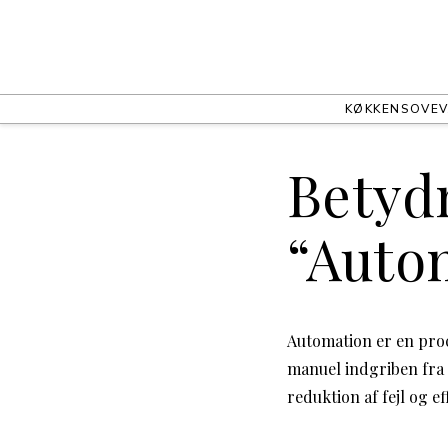
KØKKEN
SOVEV
Betydn
“Auto
Automation er en proc
manuel indgriben fra 
reduktion af fejl og ef