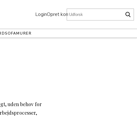
Login
Opret konto
RD
SOFA
MURER
gt, uden behov for
rbejdsprocesser,