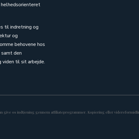
 helhedsorienteret
s til indretning og
ektur og
dekomme behovene hos
m, samt den
viden til sit arbejde.
kan give os indtjening gennem affiliateprogrammer. Kopiering eller videreformidlin