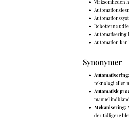
Virksomheden har
Automationsløsn
Automationssyste
Robotterne udfø
Automatisering k
Automation kan 
Synonymer
Automatisering
teknologi eller 
Automatisk pro
manuel indbland
Mekanisering:
M
der tidligere bl