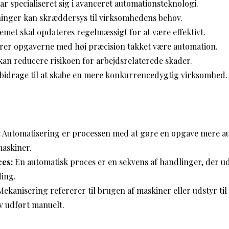
 specialiseret sig i avanceret automationsteknologi.
inger kan skræddersys til virksomhedens behov.
met skal opdateres regelmæssigt for at være effektivt.
rer opgaverne med høj præcision takket være automation.
an reducere risikoen for arbejdsrelaterede skader.
bidrage til at skabe en mere konkurrencedygtig virksomhed.
:
Automatisering er processen med at gøre en opgave mere au
maskiner.
ces:
En automatisk proces er en sekvens af handlinger, der u
ing.
ekanisering refererer til brugen af maskiner eller udstyr til
ev udført manuelt.