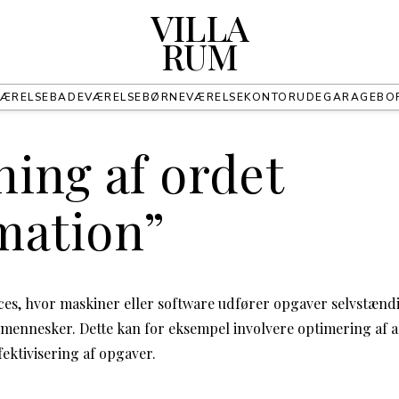
VILLA
RUM
ÆRELSE
BADEVÆRELSE
BØRNEVÆRELSE
KONTOR
UDE
GARAGE
BO
ing af ordet
mation”
es, hvor maskiner eller software udfører opgaver selvstændi
mennesker. Dette kan for eksempel involvere optimering af a
fektivisering af opgaver.