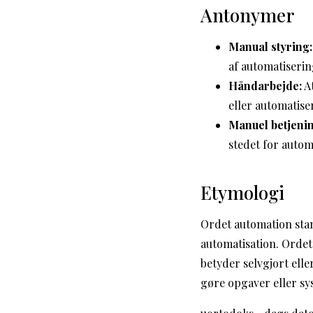
Antonymer
Manual styring:
af automatiserin
Håndarbejde:
At
eller automatise
Manuel betjenin
stedet for autom
Etymologi
Ordet automation sta
automatisation. Ordet
betyder selvgjort ell
gøre opgaver eller sy