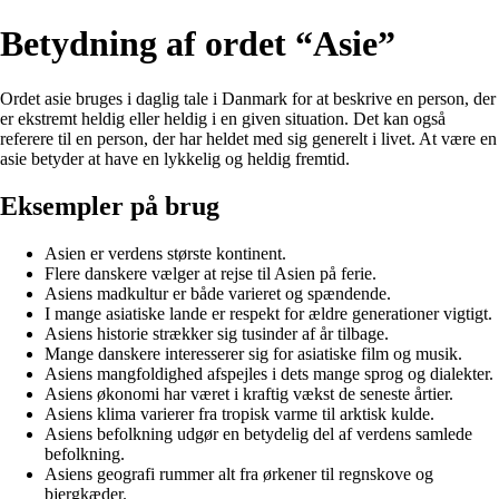
Betydning af ordet “Asie”
Ordet asie bruges i daglig tale i Danmark for at beskrive en person, der
er ekstremt heldig eller heldig i en given situation. Det kan også
referere til en person, der har heldet med sig generelt i livet. At være en
asie betyder at have en lykkelig og heldig fremtid.
Eksempler på brug
Asien er verdens største kontinent.
Flere danskere vælger at rejse til Asien på ferie.
Asiens madkultur er både varieret og spændende.
I mange asiatiske lande er respekt for ældre generationer vigtigt.
Asiens historie strækker sig tusinder af år tilbage.
Mange danskere interesserer sig for asiatiske film og musik.
Asiens mangfoldighed afspejles i dets mange sprog og dialekter.
Asiens økonomi har været i kraftig vækst de seneste årtier.
Asiens klima varierer fra tropisk varme til arktisk kulde.
Asiens befolkning udgør en betydelig del af verdens samlede
befolkning.
Asiens geografi rummer alt fra ørkener til regnskove og
bjergkæder.