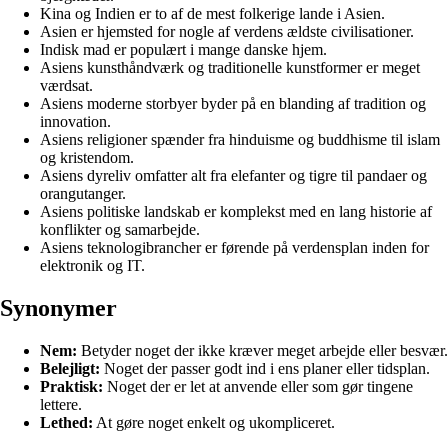
Kina og Indien er to af de mest folkerige lande i Asien.
Asien er hjemsted for nogle af verdens ældste civilisationer.
Indisk mad er populært i mange danske hjem.
Asiens kunsthåndværk og traditionelle kunstformer er meget
værdsat.
Asiens moderne storbyer byder på en blanding af tradition og
innovation.
Asiens religioner spænder fra hinduisme og buddhisme til islam
og kristendom.
Asiens dyreliv omfatter alt fra elefanter og tigre til pandaer og
orangutanger.
Asiens politiske landskab er komplekst med en lang historie af
konflikter og samarbejde.
Asiens teknologibrancher er førende på verdensplan inden for
elektronik og IT.
Synonymer
Nem:
Betyder noget der ikke kræver meget arbejde eller besvær.
Belejligt:
Noget der passer godt ind i ens planer eller tidsplan.
Praktisk:
Noget der er let at anvende eller som gør tingene
lettere.
Lethed:
At gøre noget enkelt og ukompliceret.