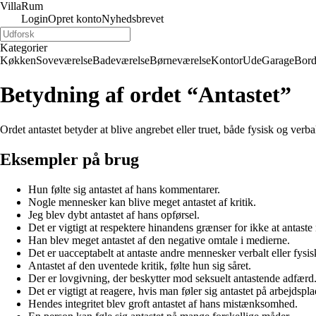
Villa
Rum
Login
Opret konto
Nyhedsbrevet
Kategorier
Køkken
Soveværelse
Badeværelse
Børneværelse
Kontor
Ude
Garage
Bor
Betydning af ordet “Antastet”
Ordet antastet betyder at blive angrebet eller truet, både fysisk og verba
Eksempler på brug
Hun følte sig antastet af hans kommentarer.
Nogle mennesker kan blive meget antastet af kritik.
Jeg blev dybt antastet af hans opførsel.
Det er vigtigt at respektere hinandens grænser for ikke at antaste
Han blev meget antastet af den negative omtale i medierne.
Det er uacceptabelt at antaste andre mennesker verbalt eller fysis
Antastet af den uventede kritik, følte hun sig såret.
Der er lovgivning, der beskytter mod seksuelt antastende adfærd
Det er vigtigt at reagere, hvis man føler sig antastet på arbejdspl
Hendes integritet blev groft antastet af hans mistænksomhed.