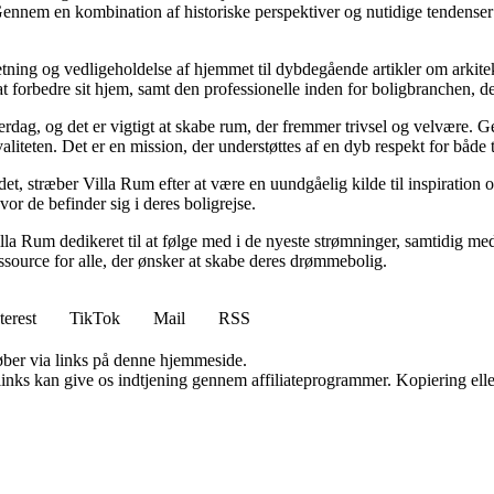
Gennem en kombination af historiske perspektiver og nutidige tendenser 
retning og vedligeholdelse af hjemmet til dybdegående artikler om arkitek
rbedre sit hjem, samt den professionelle inden for boligbranchen, der s
hverdag, og det er vigtigt at skabe rum, der fremmer trivsel og velvære.
aliteten. Det er en mission, der understøttes af en dyb respekt for både 
et, stræber Villa Rum efter at være en uundgåelig kilde til inspiration 
or de befinder sig i deres boligrejse.
illa Rum dedikeret til at følge med i de nyeste strømninger, samtidig m
essource for alle, der ønsker at skabe deres drømmebolig.
terest
TikTok
Mail
RSS
 køber via links på denne hjemmeside.
 links kan give os indtjening gennem affiliateprogrammer. Kopiering elle