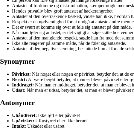
En person kan føle sig antastet på mange forskellige måder.
Antastet af fordomme og diskrimination, kæmper nogle mennesker 
Hendes privatliv blev groft antastet af hackerangrebet.
Antastet af den overraskende besked, vidste han ikke, hvordan ha
Respekt er en nødvendighed for at undgå at antaste andre menne
Det er svært at komme sig over at føle sig antastet på den måde.
Når man føler sig antastet, er det vigtigt at søge støtte hos venner 
Antastet af den manglende respekt, sagde han fra med det samm
Ikke alle reagerer på samme måde, når de føler sig antastede.
Antastet af den negative stemning, besluttede hun at forlade sels
Synonymer
Påvirket:
Når noget eller nogen er påvirket, betyder det, at de er 
Berørt:
At være berørt betyder, at man er blevet påvirket eller r
Inddraget:
Når man er inddraget, betyder det, at man er blevet in
Udsat:
Når man er udsat, betyder det, at man er blevet påvirket neg
Antonymer
Uhåndteret:
Ikke rørt eller påvirket
Upåvirket:
Uforstyrret eller ikke berørt
Intakt:
Uskadet eller usåret