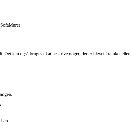
d
Sofa
Murer
lt. Det kan også bruges til at beskrive noget, der er blevet krænket eller 
 nogen.
k.
.
adsen.