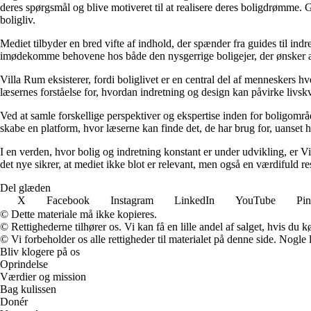
deres spørgsmål og blive motiveret til at realisere deres boligdrømme. 
boligliv.
Mediet tilbyder en bred vifte af indhold, der spænder fra guides til ind
imødekomme behovene hos både den nysgerrige boligejer, der ønsker at fo
Villa Rum eksisterer, fordi boliglivet er en central del af menneskers 
læsernes forståelse for, hvordan indretning og design kan påvirke livskv
Ved at samle forskellige perspektiver og ekspertise inden for boligområd
skabe en platform, hvor læserne kan finde det, de har brug for, uanset hv
I en verden, hvor bolig og indretning konstant er under udvikling, er V
det nye sikrer, at mediet ikke blot er relevant, men også en værdifuld r
Del glæden
X
Facebook
Instagram
LinkedIn
YouTube
Pin
© Dette materiale må ikke kopieres.
© Rettighederne tilhører os. Vi kan få en lille andel af salget, hvis du
© Vi forbeholder os alle rettigheder til materialet på denne side. Nogle
Bliv klogere på os
Oprindelse
Værdier og mission
Bag kulissen
Donér