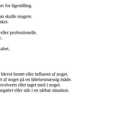
for ligestilling.
n skulle reagere.
sker.
eller professionelle.
e.
kabet.
blevet berørt eller influeret af noget.
ørt af noget på en følelsesmæssig måde.
volveret eller taget med i noget.
ativt eller står i en sårbar situation.