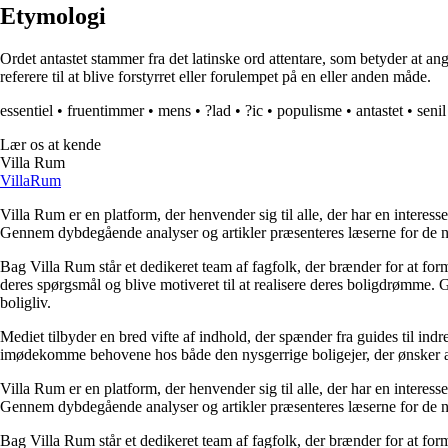
Etymologi
Ordet antastet stammer fra det latinske ord attentare, som betyder at angr
referere til at blive forstyrret eller forulempet på en eller anden måde.
essentiel
•
fruentimmer
•
mens
•
?lad
•
?ic
•
populisme
•
antastet
•
senil
Lær os at kende
Villa Rum
Villa
Rum
Villa Rum er en platform, der henvender sig til alle, der har en interess
Gennem dybdegående analyser og artikler præsenteres læserne for de nye
Bag Villa Rum står et dedikeret team af fagfolk, der brænder for at form
deres spørgsmål og blive motiveret til at realisere deres boligdrømme. 
boligliv.
Mediet tilbyder en bred vifte af indhold, der spænder fra guides til ind
imødekomme behovene hos både den nysgerrige boligejer, der ønsker at fo
Villa Rum er en platform, der henvender sig til alle, der har en interess
Gennem dybdegående analyser og artikler præsenteres læserne for de nye
Bag Villa Rum står et dedikeret team af fagfolk, der brænder for at form