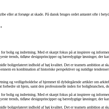
ibe eller at forsøge at skade. På dansk bruges ordet antastet ofte i betyd
•
e for bolig og indretning. Med et skarpt fokus på at inspirere og informe
ste trends, tidløse designprincipper og bæredygtige løsninger, der kan
idle boligrelateret indhold af høj kvalitet. Det er teamets ambition at s
Gennem en kombination af historiske perspektiver og nutidige tendenser 
retning og vedligeholdelse af hjemmet til dybdegående artikler om arkitek
rbedre sit hjem, samt den professionelle inden for boligbranchen, der s
e for bolig og indretning. Med et skarpt fokus på at inspirere og informe
ste trends, tidløse designprincipper og bæredygtige løsninger, der kan
idle boligrelateret indhold af høj kvalitet. Det er teamets ambition at s