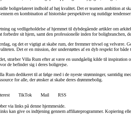
idle boligrelateret indhold af høj kvalitet. Det er teamets ambition at s
Gennem en kombination af historiske perspektiver og nutidige tendenser 
retning og vedligeholdelse af hjemmet til dybdegående artikler om arkitek
rbedre sit hjem, samt den professionelle inden for boligbranchen, der s
hverdag, og det er vigtigt at skabe rum, der fremmer trivsel og velvære.
aliteten. Det er en mission, der understøttes af en dyb respekt for både 
et, stræber Villa Rum efter at være en uundgåelig kilde til inspiration 
or de befinder sig i deres boligrejse.
illa Rum dedikeret til at følge med i de nyeste strømninger, samtidig m
essource for alle, der ønsker at skabe deres drømmebolig.
terest
TikTok
Mail
RSS
 køber via links på denne hjemmeside.
 links kan give os indtjening gennem affiliateprogrammer. Kopiering elle