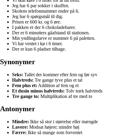
Vi skal køre i 6 timer for at nå frem.
Jeg har 6 par sokker i skuffen.
Skolens telefonnummer ender på 6.
Jeg har 6 spørgsmål til dig.
Prisen er 600 kr. og 6 øre.
I pakken er der 6 chokoladebarer.
Der er 6 minutters gåafstand til stationen.
Min yndlingsfarve er nummer 6 på paletten.
Vi har ventet i kø i 6 timer.
Der er kun 6 pladser tilbage.
Synonymer
Seks:
Tallet der kommer efter fem og før syv
Halvtreds:
Tre gange tyve plus et tal
Fem plus et:
Addition af fem og et
Et dusin minus halvtreds:
Tolv træk halvtreds
Tre gange to:
Multiplikation af tre med to
Antonymer
Mindre:
Ikke så stor i størrelse eller mængde
Lavere:
Modsat højere; mindre høj
Færre:
Ikke så mange som forventet