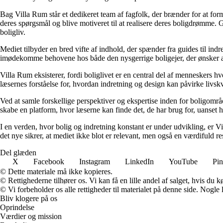
Bag Villa Rum står et dedikeret team af fagfolk, der brænder for at form
deres spørgsmål og blive motiveret til at realisere deres boligdrømme. 
boligliv.
Mediet tilbyder en bred vifte af indhold, der spænder fra guides til ind
imødekomme behovene hos både den nysgerrige boligejer, der ønsker at fo
Villa Rum eksisterer, fordi boliglivet er en central del af menneskers 
læsernes forståelse for, hvordan indretning og design kan påvirke livskv
Ved at samle forskellige perspektiver og ekspertise inden for boligområd
skabe en platform, hvor læserne kan finde det, de har brug for, uanset hv
I en verden, hvor bolig og indretning konstant er under udvikling, er V
det nye sikrer, at mediet ikke blot er relevant, men også en værdifuld r
Del glæden
X
Facebook
Instagram
LinkedIn
YouTube
Pin
© Dette materiale må ikke kopieres.
© Rettighederne tilhører os. Vi kan få en lille andel af salget, hvis du
© Vi forbeholder os alle rettigheder til materialet på denne side. Nogle
Bliv klogere på os
Oprindelse
Værdier og mission