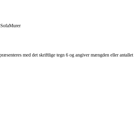
d
Sofa
Murer
epræsenteres med det skriftlige tegn 6 og angiver mængden eller antallet