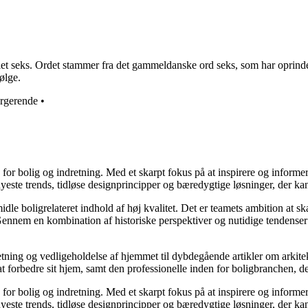
t seks. Ordet stammer fra det gammeldanske ord seks, som har oprindelse 
ølge.
ergerende
•
e for bolig og indretning. Med et skarpt fokus på at inspirere og informe
ste trends, tidløse designprincipper og bæredygtige løsninger, der kan
idle boligrelateret indhold af høj kvalitet. Det er teamets ambition at s
Gennem en kombination af historiske perspektiver og nutidige tendenser 
retning og vedligeholdelse af hjemmet til dybdegående artikler om arkitek
rbedre sit hjem, samt den professionelle inden for boligbranchen, der s
e for bolig og indretning. Med et skarpt fokus på at inspirere og informe
ste trends, tidløse designprincipper og bæredygtige løsninger, der kan