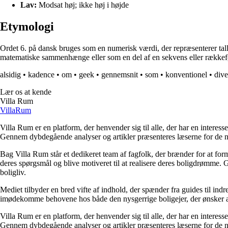
Lav:
Modsat høj; ikke høj i højde
Etymologi
Ordet 6. på dansk bruges som en numerisk værdi, der repræsenterer talle
matematiske sammenhænge eller som en del af en sekvens eller rækkef
alsidig
•
kadence
•
om
•
geek
•
gennemsnit
•
som
•
konventionel
•
div
Lær os at kende
Villa Rum
Villa
Rum
Villa Rum er en platform, der henvender sig til alle, der har en interess
Gennem dybdegående analyser og artikler præsenteres læserne for de nye
Bag Villa Rum står et dedikeret team af fagfolk, der brænder for at form
deres spørgsmål og blive motiveret til at realisere deres boligdrømme. 
boligliv.
Mediet tilbyder en bred vifte af indhold, der spænder fra guides til ind
imødekomme behovene hos både den nysgerrige boligejer, der ønsker at fo
Villa Rum er en platform, der henvender sig til alle, der har en interess
Gennem dybdegående analyser og artikler præsenteres læserne for de nye