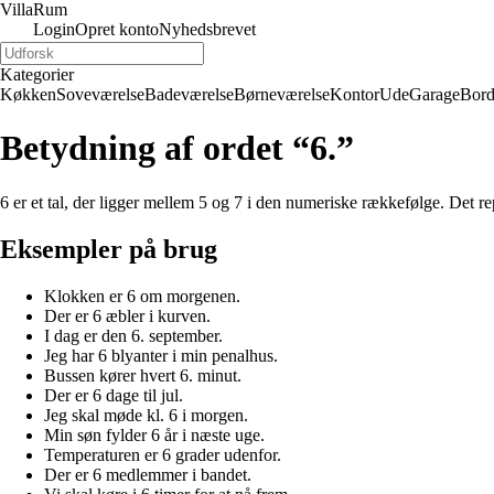
Villa
Rum
Login
Opret konto
Nyhedsbrevet
Kategorier
Køkken
Soveværelse
Badeværelse
Børneværelse
Kontor
Ude
Garage
Bor
Betydning af ordet “6.”
6 er et tal, der ligger mellem 5 og 7 i den numeriske rækkefølge. Det r
Eksempler på brug
Klokken er 6 om morgenen.
Der er 6 æbler i kurven.
I dag er den 6. september.
Jeg har 6 blyanter i min penalhus.
Bussen kører hvert 6. minut.
Der er 6 dage til jul.
Jeg skal møde kl. 6 i morgen.
Min søn fylder 6 år i næste uge.
Temperaturen er 6 grader udenfor.
Der er 6 medlemmer i bandet.